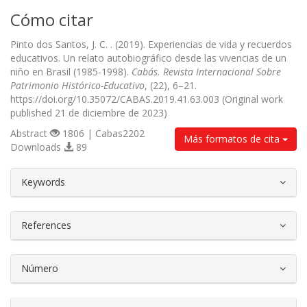
Cómo citar
Pinto dos Santos, J. C. . (2019). Experiencias de vida y recuerdos
educativos. Un relato autobiográfico desde las vivencias de un
niño en Brasil (1985-1998).
Cabás. Revista Internacional Sobre
Patrimonio Histórico-Educativo
, (22), 6–21.
https://doi.org/10.35072/CABAS.2019.41.63.003 (Original work
published 21 de diciembre de 2023)
Abstract
1806 | Cabas2202
Más formatos de cita
Downloads
89
##plugins.themes.bootstrap3.article.d
Keywords
References
Número