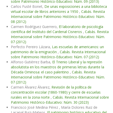
sobre Patrimonio Histórico-Educativo: Núm. 09 (2013)
Carlos Fusté Bonet,
De unas exposiciones a una biblioteca
virtual escolar de libros anteriores a 1950
,
Cabás. Revista
Internacional sobre Patrimonio Histórico-Educativo: Núm.
08 (2012)
Carmen Rodríguez Guerrero,
El laboratorio de psicología
científica del Instituto del Cardenal Cisneros
,
Cabás. Revista
Internacional sobre Patrimonio Histórico-Educativo: Núm.
07 (2012)
Perfecto Pereiro Lázara,
Las escuelas de americanos: un
patrimonio de la emigración
,
Cabás. Revista Internacional
sobre Patrimonio Histórico-Educativo: Núm. 07 (2012)
Alfonso Gutiérrez Barba,
El Trienio Liberal y la represión
absolutista en los maestros de primeras letras durante la
Década Ominosa: el caso palentino
,
Cabás. Revista
Internacional sobre Patrimonio Histórico-Educativo: Núm.
07 (2012)
Carmen Álvarez Álvarez,
Revisión de la política de
concentración escolar (1860-1980) y cierre de escuelas
rurales en la zona norte
,
Cabás. Revista Internacional sobre
Patrimonio Histórico-Educativo: Núm. 30 (2023)
Francisco José Medina Pérez , María Dolores Ruiz de
Lacanal Ruiz-Mateos,
El patrimonio histórico educativo del