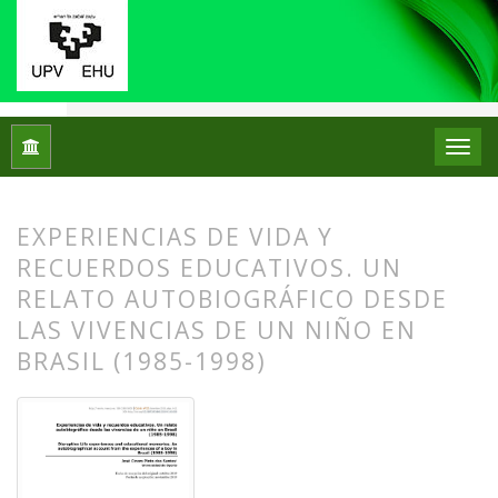
Inicio
Archivos
Núm. 22 (2019): Monográfico: Historias de v
EXPERIENCIAS DE VIDA Y
RECUERDOS EDUCATIVOS. UN
RELATO AUTOBIOGRÁFICO DESDE
LAS VIVENCIAS DE UN NIÑO EN
BRASIL (1985-1998)
##plugins.themes.bootstrap3.article.
##plugins.themes.bootstrap3.article.