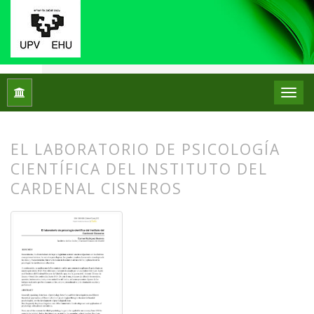
Inicio
Archivos
Núm. 07 (2012)
Artículos
EL LABORATORIO DE PSICOLOGÍA
CIENTÍFICA DEL INSTITUTO DEL
CARDENAL CISNEROS
##plugins.themes.bootstrap3.article.
##plugins.themes.bootstrap3.article.