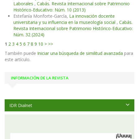
Laborales
,
Cabás. Revista Internacional sobre Patrimonio
Histórico-Educativo: Núm. 10 (2013)
Estefanía Monforte-García,
La innovación docente
universitaria y su influencia en la museología social
,
Cabás.
Revista Internacional sobre Patrimonio Histórico-Educativo:
Núm. 32 (2024)
1
2
3
4
5
6
7
8
9
10
>
>>
También puede
Iniciar una búsqueda de similitud avanzada
para
este artículo.
INFORMACIÓN DE LA REVISTA
IDR Dialnet