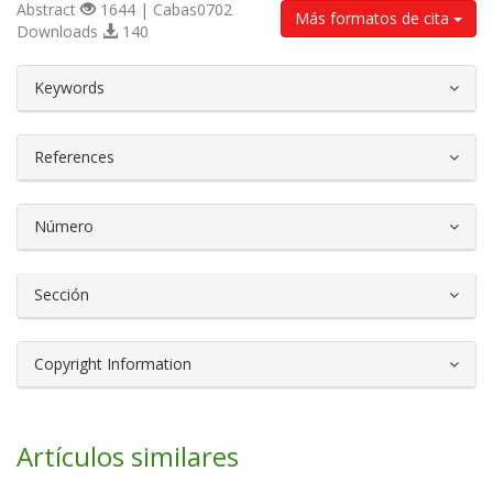
Abstract
1644 | Cabas0702
Más formatos de cita
Downloads
140
##plugins.themes.bootstrap3.article.d
Keywords
References
Número
Sección
Copyright Information
Artículos similares