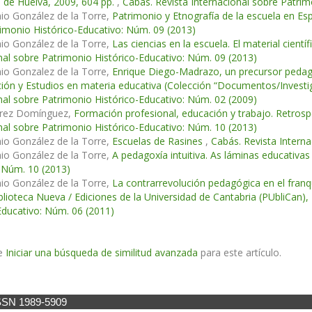
 de Huelva, 2009, 604 pp.
,
Cabás. Revista Internacional sobre Patrim
io González de la Torre,
Patrimonio y Etnografía de la escuela en Es
imonio Histórico-Educativo: Núm. 09 (2013)
io González de la Torre,
Las ciencias en la escuela. El material cien
nal sobre Patrimonio Histórico-Educativo: Núm. 09 (2013)
io Gonzalez de la Torre,
Enrique Diego-Madrazo, un precursor pedagó
ción y Estudios en materia educativa (Colección “Documentos/Investiga
nal sobre Patrimonio Histórico-Educativo: Núm. 02 (2009)
arez Domínguez,
Formación profesional, educación y trabajo. Retrosp
nal sobre Patrimonio Histórico-Educativo: Núm. 10 (2013)
io González de la Torre,
Escuelas de Rasines
,
Cabás. Revista Intern
io González de la Torre,
A pedagoxía intuitiva. As láminas educativa
 Núm. 10 (2013)
io González de la Torre,
La contrarrevolución pedagógica en el franq
blioteca Nueva / Ediciones de la Universidad de Cantabria (PUbliCan),
Educativo: Núm. 06 (2011)
e
Iniciar una búsqueda de similitud avanzada
para este artículo.
SSN 1989-5909