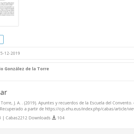
5-12-2019
io González de la Torre
ar
Torre, J. A. . (2019). Apuntes y recuerdos de la Escuela del Convento.
 Recuperado a partir de https://ojs.ehu.eus/index.php/cabas/article/v
 | Cabas2212 Downloads
104
s.themes.bootstrap3.article.details##