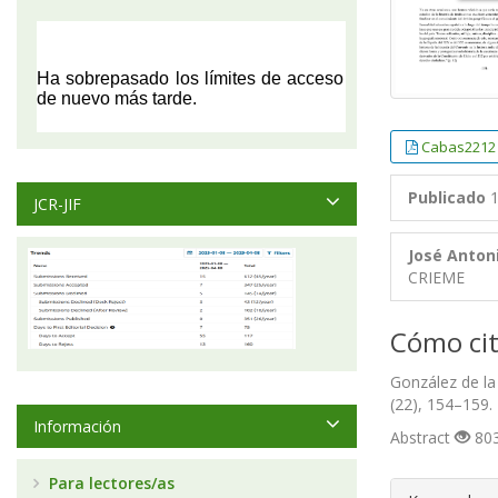
Cabas2212
Publicado
1
JCR-JIF
José Anton
CRIEME
Cómo cit
González de la 
(22), 154–159.
Información
Abstract
803
Para lectores/as
##plugin