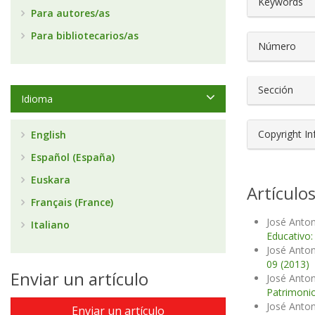
Keywords
Para autores/as
Para bibliotecarios/as
Número
Sección
Idioma
Copyright I
English
Español (España)
Euskara
Artículo
Français (France)
José Anton
Italiano
Educativo:
José Anton
09 (2013)
Enviar un artículo
José Anton
Patrimonio
José Anton
Enviar un artículo