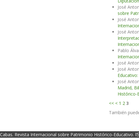
Diputación
José Anton
sobre Patr
José Anton
Internacio
José Anton
Interpreta
Internacio
Pablo Álv
Internacio
José Anton
José Anton
Educativo:
José Anton
Madrid, Bi
Histórico-
<<
<
1
2
3
También pued
Cabas. Revista Internacional sobre Patrimonio Histórico-Educativo.
I