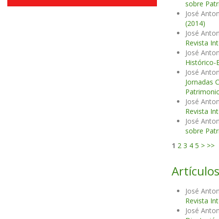
sobre Patr
José Anton
(2014)
José Anton
Revista In
José Anton
Histórico-
José Anton
Jornadas C
Patrimonio
José Anton
Revista In
José Anton
sobre Patr
1
2
3
4
5
>
>>
Artículos
José Anton
Revista In
José Anton