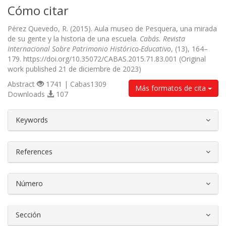
Cómo citar
Pérez Quevedo, R. (2015). Aula museo de Pesquera, una mirada
de su gente y la historia de una escuela.
Cabás. Revista
Internacional Sobre Patrimonio Histórico-Educativo
, (13), 164–
179. https://doi.org/10.35072/CABAS.2015.71.83.001 (Original
work published 21 de diciembre de 2023)
Abstract
1741 | Cabas1309
Más formatos de cita
Downloads
107
##plugins.themes.bootstrap3.article.d
Keywords
References
Número
Sección