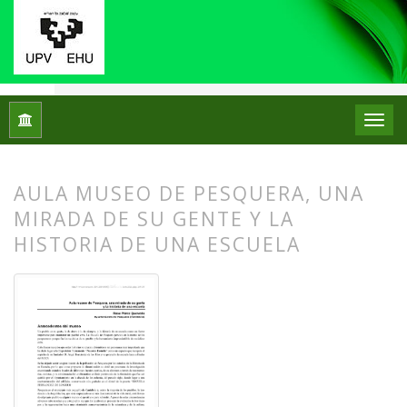
Inicio
Archivos
Núm. 13 (2015)
Centros de Patrimonio Hi
AULA MUSEO DE PESQUERA, UNA
MIRADA DE SU GENTE Y LA
HISTORIA DE UNA ESCUELA
##plugins.themes.bootstrap3.article.
##plugins.themes.bootstrap3.article.