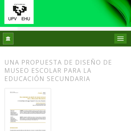
Inicio
Archivos
Núm. 31 (2024): Monográfico: Didáctica del 
UNA PROPUESTA DE DISEÑO DE
MUSEO ESCOLAR PARA LA
EDUCACIÓN SECUNDARIA
##plugins.themes.bootstrap3.article.
##plugins.themes.bootstrap3.article.