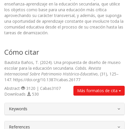
enseñanza-aprendizaje en la educación secundaria, que utilice
los objetos como base para una educación más crítica
aprovechando su carácter transversal, y además, que suponga
una oportunidad de aprendizaje constante que involucre toda la
comunidad educativa desde el proceso de su creación hasta las
tareas de dinamización.
Cómo citar
Bautista Baños, T. (2024). Una propuesta de diseño de museo
escolar para la educación secundaria.
Cabás. Revista
Internacional Sobre Patrimonio Histórico-Educativo
, (31), 125–
147. https://doi.org/10.1387/cabas.26177
Abstract
3120 | Cabas3107
Más formatos de cita
Downloads
530
##plugins.themes.bootstrap3.article.d
Keywords
References