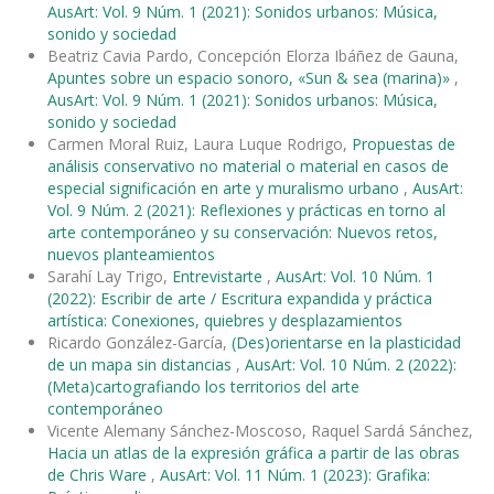
AusArt: Vol. 9 Núm. 1 (2021): Sonidos urbanos: Música,
sonido y sociedad
Beatriz Cavia Pardo, Concepción Elorza Ibáñez de Gauna,
Apuntes sobre un espacio sonoro, «Sun & sea (marina)»
,
AusArt: Vol. 9 Núm. 1 (2021): Sonidos urbanos: Música,
sonido y sociedad
Carmen Moral Ruiz, Laura Luque Rodrigo,
Propuestas de
análisis conservativo no material o material en casos de
especial significación en arte y muralismo urbano
,
AusArt:
Vol. 9 Núm. 2 (2021): Reflexiones y prácticas en torno al
arte contemporáneo y su conservación: Nuevos retos,
nuevos planteamientos
Sarahí Lay Trigo,
Entrevistarte
,
AusArt: Vol. 10 Núm. 1
(2022): Escribir de arte / Escritura expandida y práctica
artística: Conexiones, quiebres y desplazamientos
Ricardo González-García,
(Des)orientarse en la plasticidad
de un mapa sin distancias
,
AusArt: Vol. 10 Núm. 2 (2022):
(Meta)cartografiando los territorios del arte
contemporáneo
Vicente Alemany Sánchez-Moscoso, Raquel Sardá Sánchez,
Hacia un atlas de la expresión gráfica a partir de las obras
de Chris Ware
,
AusArt: Vol. 11 Núm. 1 (2023): Grafika: