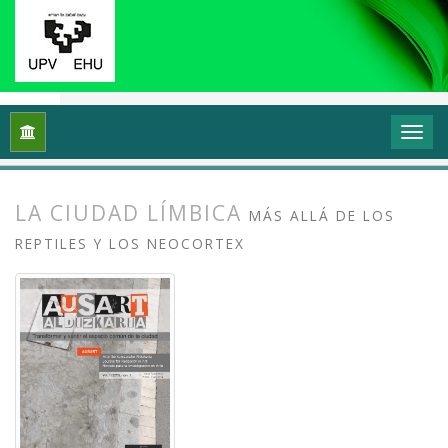
Inicio
Archivos
Vol. 1 Núm. 1-2 (2013): I Congreso Internacio
LA CIUDAD LÍMBICA
MÁS ALLÁ DE LOS
REPTILES Y LOS NEOCORTEX
##plugins.themes.bootstrap3.article.
##plugins.themes.bootstrap3.article.