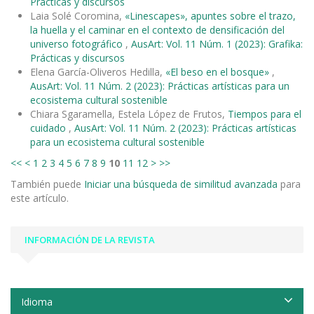
Prácticas y discursos
Laia Solé Coromina,
«Linescapes», apuntes sobre el trazo,
la huella y el caminar en el contexto de densificación del
universo fotográfico
,
AusArt: Vol. 11 Núm. 1 (2023): Grafika:
Prácticas y discursos
Elena García-Oliveros Hedilla,
«El beso en el bosque»
,
AusArt: Vol. 11 Núm. 2 (2023): Prácticas artísticas para un
ecosistema cultural sostenible
Chiara Sgaramella, Estela López de Frutos,
Tiempos para el
cuidado
,
AusArt: Vol. 11 Núm. 2 (2023): Prácticas artísticas
para un ecosistema cultural sostenible
<<
<
1
2
3
4
5
6
7
8
9
10
11
12
>
>>
También puede
Iniciar una búsqueda de similitud avanzada
para
este artículo.
INFORMACIÓN DE LA REVISTA
Idioma