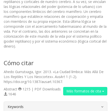
reptilianos y corticales de nuestro cerebro. A su vez, se vinculan
las lógicas relacionales del poder (potencia de lo urbano) con
los componentes límbicos del cerebro mamífero. Un cerebro
mamífero que establece relaciones de cooperación y empatía
con miembros de su propia especie. Esta última lógica se
corresponde con el acercamiento habermasiano al mundo de la
vida. Por el contrario, las dos anteriores se concretan en la
colonización de este mundo de la vida por el sistema político
(poder reptiliano) y por el sistema económico (lógica cortical del
dinero).
Cómo citar
Ahedo Gurrutxaga, Igor. 2013. «La Ciudad límbica: Más Allá De
Los Reptiles Y Los Neocortex».
AusArt
1 (1-2).
https://doi.org/10.1387/ausart.10367.
Abstract
1215 | PDF Downloads
Más formatos de cita
1646
##plugins.themes.bootstrap3.article.d
Keywords