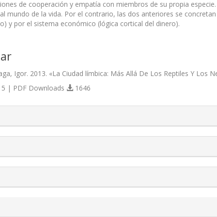
ciones de cooperación y empatía con miembros de su propia especie.
l mundo de la vida. Por el contrario, las dos anteriores se concretan 
no) y por el sistema económico (lógica cortical del dinero).
ar
ga, Igor. 2013. «La Ciudad límbica: Más Allá De Los Reptiles Y Los 
5 | PDF Downloads
1646
s.themes.bootstrap3.article.details##