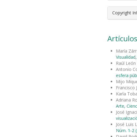
Copyright I
Artículos
María Zár
Visualidad
Raúl León
Antonio Co
esfera públ
Mijo Mique
Francisco 
Karla Tob
Adriana R
Arte, Cienc
José Ignac
visualizac
José Luis
Núm. 1-2 (
David Rod