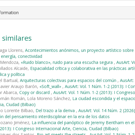
nformation
 similares
raga Llorens,
Acontecimientos anónimos, un proyecto artístico sobre
, energía, conectividad
 Mendoza,
«Ruido blanco», ruido para una escucha segura
,
AusArt: V
llados Alcaide,
Espacialidad crítica y colaborativa en las prácticas ar
ica y política
l Bartual,
Arquitecturas colectivas para espacios del común
,
AusArt:
Javier Araujo Barón,
«Soft_wall»
,
AusArt: Vol. 1 Núm. 1-2 (2013): I Co
ar Abarca,
Copy or discard
,
AusArt: Vol. 1 Núm. 1-2 (2013): I Congreso
omán Román, Lola Moreno Sánchez,
La ciudad escondida y el espaci
ia, Ciudad (Bilbao)
io Lorente Bilbao,
Del trazo a la deriva
,
AusArt: Vol. 14 Núm. 2 (2026)
ión del pensamiento interdisciplinar en la era de los datos
 Lozano Jiménez,
La influencia del panóptico de Jeremy Bentham en el
2013): I Congreso Internacional Arte, Ciencia, Ciudad (Bilbao)
rigues dos Santos,
Bio art meets the streets
,
AusArt: Vol. 1 Núm. 1-2