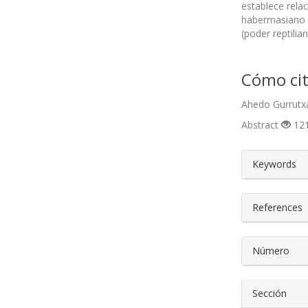
establece rela
habermasiano a
(poder reptilia
Cómo cit
Ahedo Gurrutxa
Abstract
121
##plugin
Keywords
References
Número
Sección