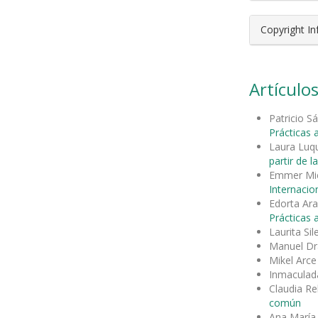
Copyright I
Artículos
Patricio S
Prácticas 
Laura Luq
partir de la
Emmer Mi
Internacion
Edorta Ara
Prácticas 
Laurita Si
Manuel Dr
Mikel Arc
Inmaculad
Claudia R
común
Ana María 