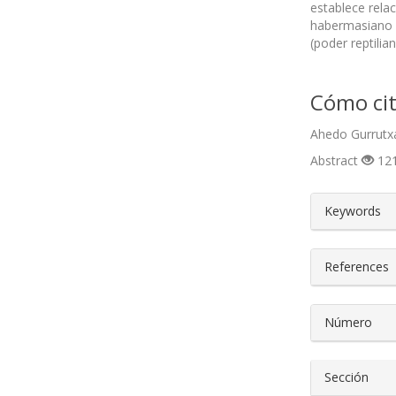
establece rela
habermasiano a
(poder reptilia
Cómo cit
Ahedo Gurrutxa
Abstract
121
##plugin
Keywords
References
Número
Sección