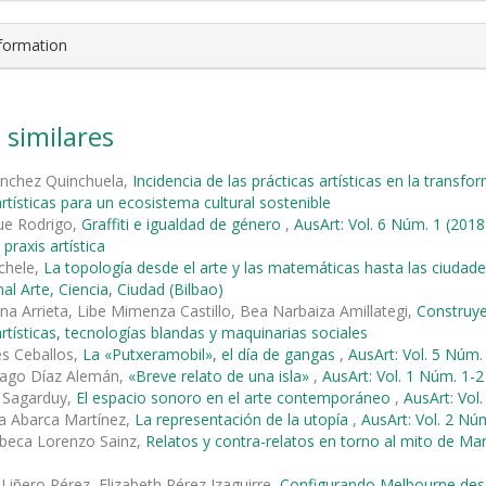
nformation
 similares
ánchez Quinchuela,
Incidencia de las prácticas artísticas en la transfor
artísticas para un ecosistema cultural sostenible
ue Rodrigo,
Graffiti e igualdad de género
,
AusArt: Vol. 6 Núm. 1 (20
 praxis artística
chele,
La topología desde el arte y las matemáticas hasta las ciud
al Arte, Ciencia, Ciudad (Bilbao)
na Arrieta, Libe Mimenza Castillo, Bea Narbaiza Amillategi,
Construye
artísticas, tecnologías blandas y maquinarias sociales
les Ceballos,
La «Putxeramobil», el día de gangas
,
AusArt: Vol. 5 Núm. 
ago Díaz Alemán,
«Breve relato de una isla»
,
AusArt: Vol. 1 Núm. 1-2
e Sagarduy,
El espacio sonoro en el arte contemporáneo
,
AusArt: Vol.
a Abarca Martínez,
La representación de la utopía
,
AusArt: Vol. 2 Nú
ebeca Lorenzo Sainz,
Relatos y contra-relatos en torno al mito de Ma
Liñero Pérez, Elizabeth Pérez Izaguirre,
Configurando Melbourne desd