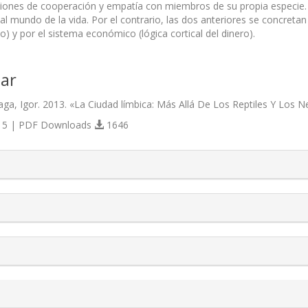
ciones de cooperación y empatía con miembros de su propia especie.
l mundo de la vida. Por el contrario, las dos anteriores se concretan 
no) y por el sistema económico (lógica cortical del dinero).
ar
ga, Igor. 2013. «La Ciudad límbica: Más Allá De Los Reptiles Y Los 
5 | PDF Downloads
1646
s.themes.bootstrap3.article.details##