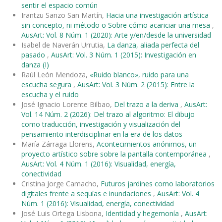
sentir el espacio común
Irantzu Sanzo San Martín,
Hacia una investigación artística
sin concepto, ni método o Sobre cómo acariciar una mesa
,
AusArt: Vol. 8 Núm. 1 (2020): Arte y/en/desde la universidad
Isabel de Naverán Urrutia,
La danza, aliada perfecta del
pasado
,
AusArt: Vol. 3 Núm. 1 (2015): Investigación en
danza (I)
Raúl León Mendoza,
«Ruido blanco», ruido para una
escucha segura
,
AusArt: Vol. 3 Núm. 2 (2015): Entre la
escucha y el ruido
José Ignacio Lorente Bilbao,
Del trazo a la deriva
,
AusArt:
Vol. 14 Núm. 2 (2026): Del trazo al algoritmo: El dibujo
como traducción, investigación y visualización del
pensamiento interdisciplinar en la era de los datos
María Zárraga Llorens,
Acontecimientos anónimos, un
proyecto artístico sobre sobre la pantalla contemporánea
,
AusArt: Vol. 4 Núm. 1 (2016): Visualidad, energía,
conectividad
Cristina Jorge Camacho,
Futuros jardines como laboratorios
digitales frente a sequías e inundaciones
,
AusArt: Vol. 4
Núm. 1 (2016): Visualidad, energía, conectividad
José Luis Ortega Lisbona,
Identidad y hegemonía
,
AusArt: