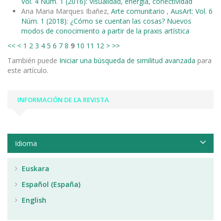
Vol. 4 Núm. 1 (2016): Visualidad, energía, conectividad
Ana Maria Marques Ibañez,
Arte comunitario
,
AusArt: Vol. 6
Núm. 1 (2018): ¿Cómo se cuentan las cosas? Nuevos
modos de conocimiento a partir de la praxis artística
<<
<
1
2
3
4
5
6
7
8
9
10
11
12
>
>>
También puede
Iniciar una búsqueda de similitud avanzada
para
este artículo.
INFORMACIÓN DE LA REVISTA
Idioma
Euskara
Español (España)
English