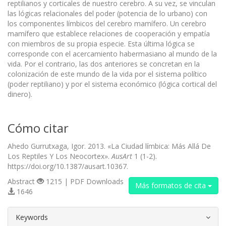
reptilianos y corticales de nuestro cerebro. A su vez, se vinculan
las lógicas relacionales del poder (potencia de lo urbano) con
los componentes límbicos del cerebro mamífero. Un cerebro
mamífero que establece relaciones de cooperación y empatía
con miembros de su propia especie. Esta última lógica se
corresponde con el acercamiento habermasiano al mundo de la
vida. Por el contrario, las dos anteriores se concretan en la
colonización de este mundo de la vida por el sistema político
(poder reptiliano) y por el sistema económico (lógica cortical del
dinero).
Cómo citar
Ahedo Gurrutxaga, Igor. 2013. «La Ciudad límbica: Más Allá De
Los Reptiles Y Los Neocortex».
AusArt
1 (1-2).
https://doi.org/10.1387/ausart.10367.
Abstract
1215 | PDF Downloads
Más formatos de cita
1646
##plugins.themes.bootstrap3.article.d
Keywords