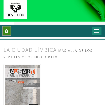
Inicio
Archivos
Vol. 1 Núm. 1-2 (2013): I Congreso Internacio
LA CIUDAD LÍMBICA
MÁS ALLÁ DE LOS
REPTILES Y LOS NEOCORTEX
##plugins.themes.bootstrap3.article.
##plugins.themes.bootstrap3.article.