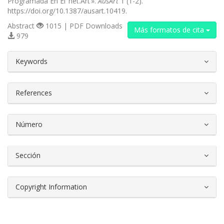
Programada En El ’net.Art’».
AusArt
1 (1-2).
https://doi.org/10.1387/ausart.10419.
Abstract
1015 | PDF Downloads
Más formatos de cita
979
##plugins.themes.bootstrap3.article.d
Keywords
References
Número
Sección
Copyright Information