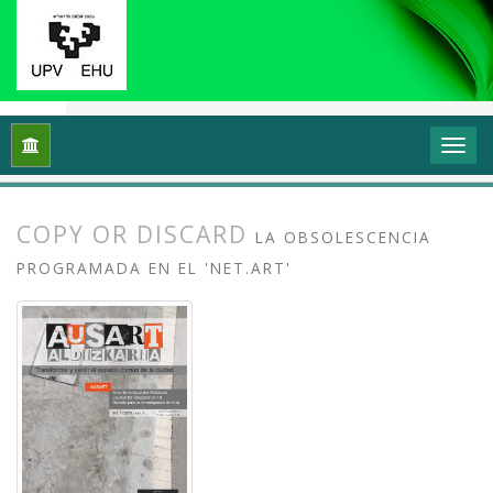
Inicio
Archivos
Vol. 1 Núm. 1-2 (2013): I Congreso Internacio
COPY OR DISCARD
LA OBSOLESCENCIA
PROGRAMADA EN EL 'NET.ART'
##plugins.themes.bootstrap3.article.
##plugins.themes.bootstrap3.article.