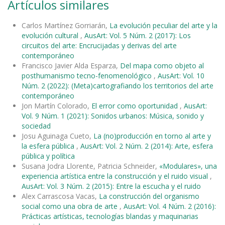
Artículos similares
Carlos Martínez Gorriarán,
La evolución peculiar del arte y la
evolución cultural
,
AusArt: Vol. 5 Núm. 2 (2017): Los
circuitos del arte: Encrucijadas y derivas del arte
contemporáneo
Francisco Javier Alda Esparza,
Del mapa como objeto al
posthumanismo tecno-fenomenológico
,
AusArt: Vol. 10
Núm. 2 (2022): (Meta)cartografiando los territorios del arte
contemporáneo
Jon Martín Colorado,
El error como oportunidad
,
AusArt:
Vol. 9 Núm. 1 (2021): Sonidos urbanos: Música, sonido y
sociedad
Josu Aguinaga Cueto,
La (no)producción en torno al arte y
la esfera pública
,
AusArt: Vol. 2 Núm. 2 (2014): Arte, esfera
pública y política
Susana Jodra Llorente, Patricia Schneider,
«Modulares», una
experiencia artística entre la construcción y el ruido visual
,
AusArt: Vol. 3 Núm. 2 (2015): Entre la escucha y el ruido
Alex Carrascosa Vacas,
La construcción del organismo
social como una obra de arte
,
AusArt: Vol. 4 Núm. 2 (2016):
Prácticas artísticas, tecnologías blandas y maquinarias