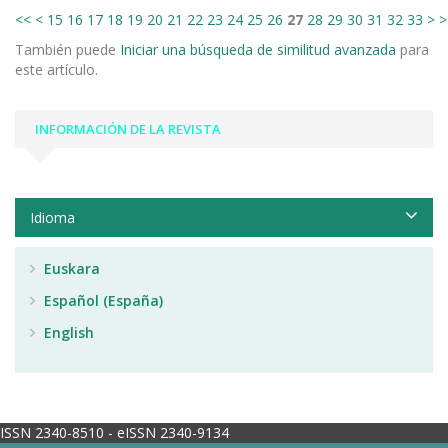
<<
<
15
16
17
18
19
20
21
22
23
24
25
26
27
28
29
30
31
32
33
>
>
También puede
Iniciar una búsqueda de similitud avanzada
para
este artículo.
INFORMACIÓN DE LA REVISTA
Idioma
Euskara
Español (España)
English
ISSN 2340-8510 - eISSN 2340-9134