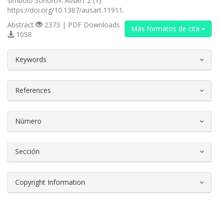
símbolo Sonoro».
AusArt
2 (1).
https://doi.org/10.1387/ausart.11911.
Abstract
2373 | PDF Downloads
Más formatos de cita
1058
##plugins.themes.bootstrap3.article.d
Keywords
References
Número
Sección
Copyright Information