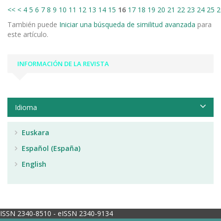
<<
<
4
5
6
7
8
9
10
11
12
13
14
15
16
17
18
19
20
21
22
23
24
25
2
También puede
Iniciar una búsqueda de similitud avanzada
para
este artículo.
INFORMACIÓN DE LA REVISTA
Idioma
Euskara
Español (España)
English
ISSN 2340-8510 - eISSN 2340-9134