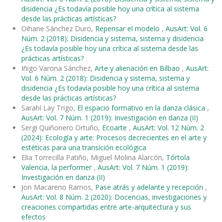
disidencia ¿Es todavía posible hoy una crítica al sistema
desde las prácticas artísticas?
Oihane Sánchez Duro,
Repensar el modelo
,
AusArt: Vol. 6
Núm. 2 (2018): Disidencia y sistema, sistema y disidencia
¿Es todavía posible hoy una crítica al sistema desde las
prácticas artísticas?
Iñigo Varona Sánchez,
Arte y alienación en Bilbao
,
AusArt:
Vol. 6 Núm. 2 (2018): Disidencia y sistema, sistema y
disidencia ¿Es todavía posible hoy una crítica al sistema
desde las prácticas artísticas?
Sarahí Lay Trigo,
El espacio formativo en la danza clásica
,
AusArt: Vol. 7 Núm. 1 (2019): Investigación en danza (II)
Sergi Quiñonero Ortuño,
Ecoarte
,
AusArt: Vol. 12 Núm. 2
(2024): Ecología y arte: Procesos decrecientes en el arte y
estéticas para una transición ecológica
Elia Torrecilla Patiño, Miguel Molina Alarcón,
Tórtola
Valencia, la performer
,
AusArt: Vol. 7 Núm. 1 (2019):
Investigación en danza (II)
Jon Macareno Ramos,
Pase atrás y adelante y recepción
,
AusArt: Vol. 8 Núm. 2 (2020): Docencias, investigaciones y
creaciones compartidas entre arte-arquitectura y sus
efectos