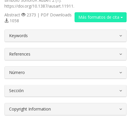
símbolo Sonoro».
AusArt
2 (1).
https://doi.org/10.1387/ausart.11911.
Abstract
2373 | PDF Downloads
Más formatos de cita
1058
##plugins.themes.bootstrap3.article.d
Keywords
References
Número
Sección
Copyright Information