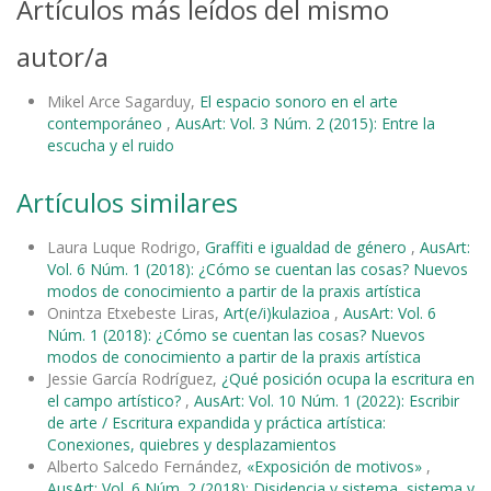
Artículos más leídos del mismo
autor/a
Mikel Arce Sagarduy,
El espacio sonoro en el arte
contemporáneo
,
AusArt: Vol. 3 Núm. 2 (2015): Entre la
escucha y el ruido
Artículos similares
Laura Luque Rodrigo,
Graffiti e igualdad de género
,
AusArt:
Vol. 6 Núm. 1 (2018): ¿Cómo se cuentan las cosas? Nuevos
modos de conocimiento a partir de la praxis artística
Onintza Etxebeste Liras,
Art(e/i)kulazioa
,
AusArt: Vol. 6
Núm. 1 (2018): ¿Cómo se cuentan las cosas? Nuevos
modos de conocimiento a partir de la praxis artística
Jessie García Rodríguez,
¿Qué posición ocupa la escritura en
el campo artístico?
,
AusArt: Vol. 10 Núm. 1 (2022): Escribir
de arte / Escritura expandida y práctica artística:
Conexiones, quiebres y desplazamientos
Alberto Salcedo Fernández,
«Exposición de motivos»
,
AusArt: Vol. 6 Núm. 2 (2018): Disidencia y sistema, sistema y