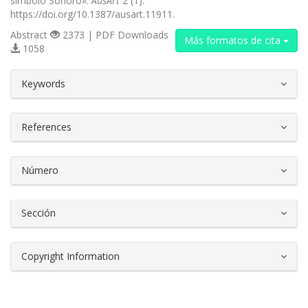
símbolo Sonoro».
AusArt
2 (1).
https://doi.org/10.1387/ausart.11911.
Abstract
2373 | PDF Downloads
Más formatos de cita
1058
##plugins.themes.bootstrap3.article.d
Keywords
References
Número
Sección
Copyright Information