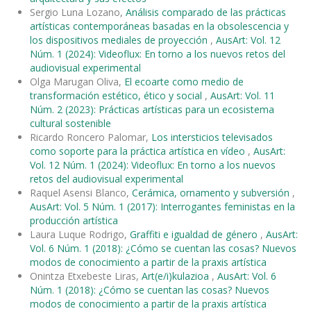
Sergio Luna Lozano,
Análisis comparado de las prácticas
artísticas contemporáneas basadas en la obsolescencia y
los dispositivos mediales de proyección
,
AusArt: Vol. 12
Núm. 1 (2024): Videoflux: En torno a los nuevos retos del
audiovisual experimental
Olga Marugan Oliva,
El ecoarte como medio de
transformación estético, ético y social
,
AusArt: Vol. 11
Núm. 2 (2023): Prácticas artísticas para un ecosistema
cultural sostenible
Ricardo Roncero Palomar,
Los intersticios televisados
como soporte para la práctica artística en vídeo
,
AusArt:
Vol. 12 Núm. 1 (2024): Videoflux: En torno a los nuevos
retos del audiovisual experimental
Raquel Asensi Blanco,
Cerámica, ornamento y subversión
,
AusArt: Vol. 5 Núm. 1 (2017): Interrogantes feministas en la
producción artística
Laura Luque Rodrigo,
Graffiti e igualdad de género
,
AusArt:
Vol. 6 Núm. 1 (2018): ¿Cómo se cuentan las cosas? Nuevos
modos de conocimiento a partir de la praxis artística
Onintza Etxebeste Liras,
Art(e/i)kulazioa
,
AusArt: Vol. 6
Núm. 1 (2018): ¿Cómo se cuentan las cosas? Nuevos
modos de conocimiento a partir de la praxis artística