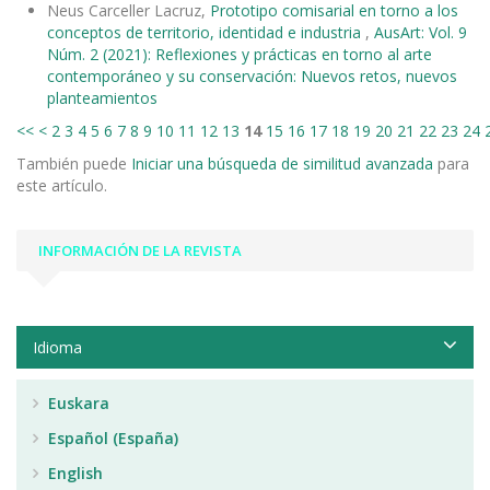
Neus Carceller Lacruz,
Prototipo comisarial en torno a los
conceptos de territorio, identidad e industria
,
AusArt: Vol. 9
Núm. 2 (2021): Reflexiones y prácticas en torno al arte
contemporáneo y su conservación: Nuevos retos, nuevos
planteamientos
<<
<
2
3
4
5
6
7
8
9
10
11
12
13
14
15
16
17
18
19
20
21
22
23
24
También puede
Iniciar una búsqueda de similitud avanzada
para
este artículo.
INFORMACIÓN DE LA REVISTA
Idioma
Euskara
Español (España)
English