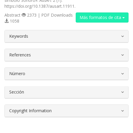
símbolo Sonoro».
AusArt
2 (1).
https://doi.org/10.1387/ausart.11911.
Abstract
2373 | PDF Downloads
Más formatos de cita
1058
##plugins.themes.bootstrap3.article.d
Keywords
References
Número
Sección
Copyright Information