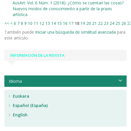
AusArt: Vol. 6 Núm. 1 (2018): ¿Cómo se cuentan las cosas?
Nuevos modos de conocimiento a partir de la praxis
artística
<<
<
6
7
8
9
10
11
12
13
14
15
16
17
18
19
20
21
22
23
24
25
26
2
También puede
Iniciar una búsqueda de similitud avanzada
para
este artículo.
INFORMACIÓN DE LA REVISTA
Idioma
Euskara
Español (España)
English