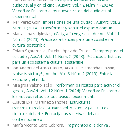
audiovisual y en el cine
,
AusArt: Vol. 12 Núm. 1 (2024):
Videoflux: En torno a los nuevos retos del audiovisual
experimental
Iker Perez Goiri,
Impresiones de una ciudad
,
AusArt: Vol. 2
Núm. 1 (2014): Transformar y sentir el espacio común
Marta Linaza Iglesias,
«Caligrafía vegetal»
,
AusArt: Vol. 11
Núm. 2 (2023): Prácticas artísticas para un ecosistema
cultural sostenible
Chiara Sgaramella, Estela López de Frutos,
Tiempos para el
cuidado
,
AusArt: Vol. 11 Núm. 2 (2023): Prácticas artísticas
para un ecosistema cultural sostenible
Ion Andoni del Amo Castro, Arkaitz Letamendia Onzain,
Noise is victory?
,
AusArt: Vol. 3 Núm. 2 (2015): Entre la
escucha y el ruido
Milagros Valerio Tello,
Performar los restos para activar el
gesto
,
AusArt: Vol. 12 Núm. 1 (2024): Videoflux: En torno a
los nuevos retos del audiovisual experimental
Cuautli Exal Martínez Sánchez,
Estructuras
transmatriarcales
,
AusArt: Vol. 5 Núm. 2 (2017): Los
circuitos del arte: Encrucijadas y derivas del arte
contemporáneo
María Vicenta Caro Cabrera,
Fragmentos a la deriva
,