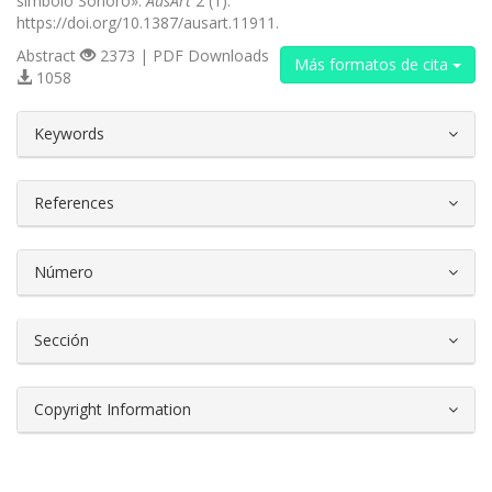
símbolo Sonoro».
AusArt
2 (1).
https://doi.org/10.1387/ausart.11911.
Abstract
2373 | PDF Downloads
Más formatos de cita
1058
##plugins.themes.bootstrap3.article.d
Keywords
References
Número
Sección
Copyright Information