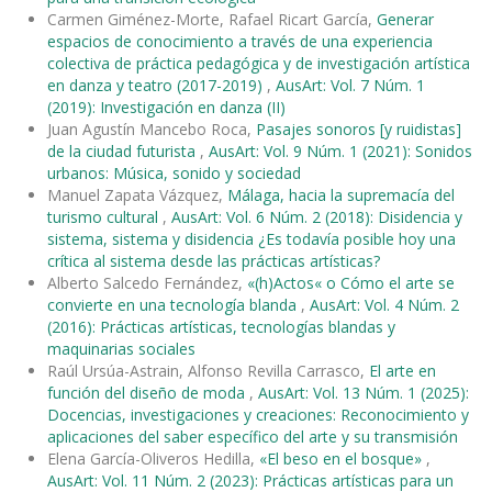
Carmen Giménez-Morte, Rafael Ricart García,
Generar
espacios de conocimiento a través de una experiencia
colectiva de práctica pedagógica y de investigación artística
en danza y teatro (2017-2019)
,
AusArt: Vol. 7 Núm. 1
(2019): Investigación en danza (II)
Juan Agustín Mancebo Roca,
Pasajes sonoros [y ruidistas]
de la ciudad futurista
,
AusArt: Vol. 9 Núm. 1 (2021): Sonidos
urbanos: Música, sonido y sociedad
Manuel Zapata Vázquez,
Málaga, hacia la supremacía del
turismo cultural
,
AusArt: Vol. 6 Núm. 2 (2018): Disidencia y
sistema, sistema y disidencia ¿Es todavía posible hoy una
crítica al sistema desde las prácticas artísticas?
Alberto Salcedo Fernández,
«(h)Actos« o Cómo el arte se
convierte en una tecnología blanda
,
AusArt: Vol. 4 Núm. 2
(2016): Prácticas artísticas, tecnologías blandas y
maquinarias sociales
Raúl Ursúa-Astrain, Alfonso Revilla Carrasco,
El arte en
función del diseño de moda
,
AusArt: Vol. 13 Núm. 1 (2025):
Docencias, investigaciones y creaciones: Reconocimiento y
aplicaciones del saber específico del arte y su transmisión
Elena García-Oliveros Hedilla,
«El beso en el bosque»
,
AusArt: Vol. 11 Núm. 2 (2023): Prácticas artísticas para un