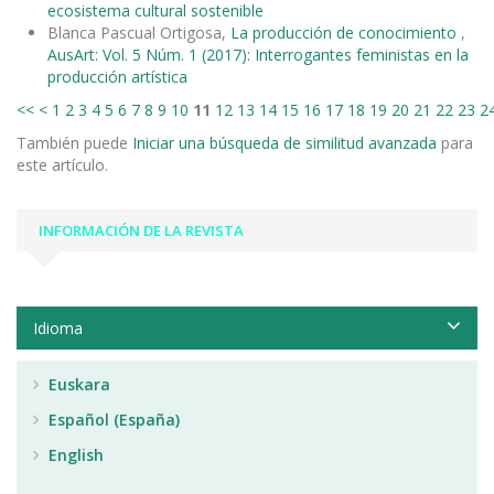
ecosistema cultural sostenible
Blanca Pascual Ortigosa,
La producción de conocimiento
,
AusArt: Vol. 5 Núm. 1 (2017): Interrogantes feministas en la
producción artística
<<
<
1
2
3
4
5
6
7
8
9
10
11
12
13
14
15
16
17
18
19
20
21
22
23
2
También puede
Iniciar una búsqueda de similitud avanzada
para
este artículo.
INFORMACIÓN DE LA REVISTA
Idioma
Euskara
Español (España)
English