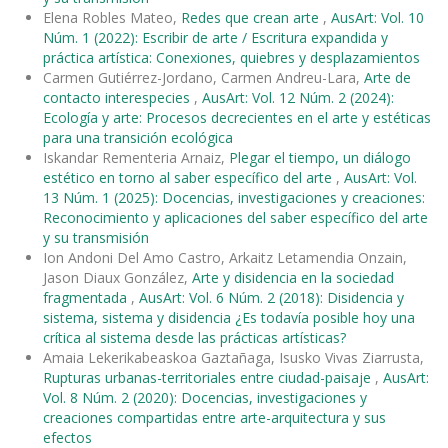
Elena Robles Mateo,
Redes que crean arte
,
AusArt: Vol. 10
Núm. 1 (2022): Escribir de arte / Escritura expandida y
práctica artística: Conexiones, quiebres y desplazamientos
Carmen Gutiérrez-Jordano, Carmen Andreu-Lara,
Arte de
contacto interespecies
,
AusArt: Vol. 12 Núm. 2 (2024):
Ecología y arte: Procesos decrecientes en el arte y estéticas
para una transición ecológica
Iskandar Rementeria Arnaiz,
Plegar el tiempo, un diálogo
estético en torno al saber específico del arte
,
AusArt: Vol.
13 Núm. 1 (2025): Docencias, investigaciones y creaciones:
Reconocimiento y aplicaciones del saber específico del arte
y su transmisión
Ion Andoni Del Amo Castro, Arkaitz Letamendia Onzain,
Jason Diaux González,
Arte y disidencia en la sociedad
fragmentada
,
AusArt: Vol. 6 Núm. 2 (2018): Disidencia y
sistema, sistema y disidencia ¿Es todavía posible hoy una
crítica al sistema desde las prácticas artísticas?
Amaia Lekerikabeaskoa Gaztañaga, Isusko Vivas Ziarrusta,
Rupturas urbanas-territoriales entre ciudad-paisaje
,
AusArt:
Vol. 8 Núm. 2 (2020): Docencias, investigaciones y
creaciones compartidas entre arte-arquitectura y sus
efectos