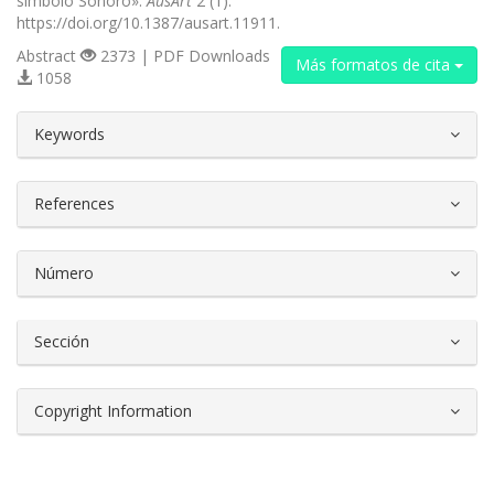
símbolo Sonoro».
AusArt
2 (1).
https://doi.org/10.1387/ausart.11911.
Abstract
2373 | PDF Downloads
Más formatos de cita
1058
##plugins.themes.bootstrap3.article.d
Keywords
References
Número
Sección
Copyright Information