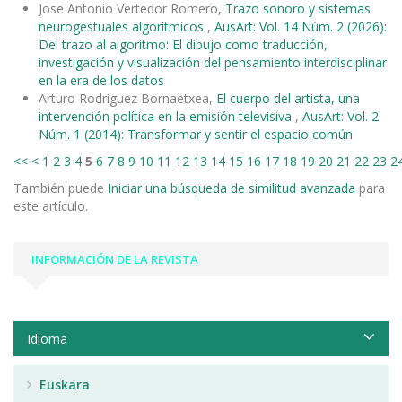
Jose Antonio Vertedor Romero,
Trazo sonoro y sistemas
neurogestuales algorítmicos
,
AusArt: Vol. 14 Núm. 2 (2026):
Del trazo al algoritmo: El dibujo como traducción,
investigación y visualización del pensamiento interdisciplinar
en la era de los datos
Arturo Rodríguez Bornaetxea,
El cuerpo del artista, una
intervención política en la emisión televisiva
,
AusArt: Vol. 2
Núm. 1 (2014): Transformar y sentir el espacio común
<<
<
1
2
3
4
5
6
7
8
9
10
11
12
13
14
15
16
17
18
19
20
21
22
23
2
También puede
Iniciar una búsqueda de similitud avanzada
para
este artículo.
INFORMACIÓN DE LA REVISTA
Idioma
Euskara