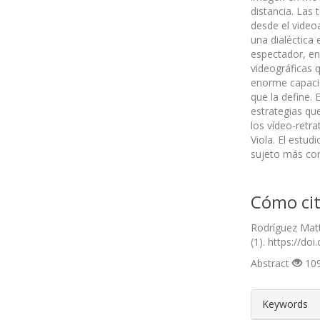
distancia. Las 
desde el videoa
una dialéctica 
espectador, en
videográficas 
enorme capacid
que la define. 
estrategias que
los vídeo-retr
Viola. El estu
sujeto más con
Cómo cit
Rodríguez Matt
(1). https://do
Abstract
109
##plugin
Keywords