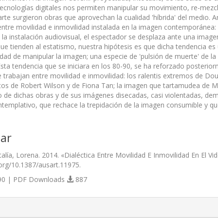
tecnologías digitales nos permiten manipular su movimiento, re-mezclarl
rte surgieron obras que aprovechan la cualidad 'híbrida' del medio. Ana
entre movilidad e inmovilidad instalada en la imagen contemporánea: si 
 la instalación audiovisual, el espectador se desplaza ante una imag
que tienden al estatismo, nuestra hipótesis es que dicha tendencia es
ad de manipular la imagen; una especie de 'pulsión de muerte' de la
Esta tendencia que se iniciara en los 80-90, se ha reforzado posterior
 trabajan entre movilidad e inmovilidad: los ralentis extremos de Dou
atos de Robert Wilson y de Fiona Tan; la imagen que tartamudea de M
dio de dichas obras y de sus imágenes disecadas, casi violentadas, de
templativo, que rechace la trepidación de la imagen consumible y que
ar
alía, Lorena. 2014. «Dialéctica Entre Movilidad E Inmovilidad En El V
i.org/10.1387/ausart.11975.
0 | PDF Downloads
887
s.themes.bootstrap3.article.details##