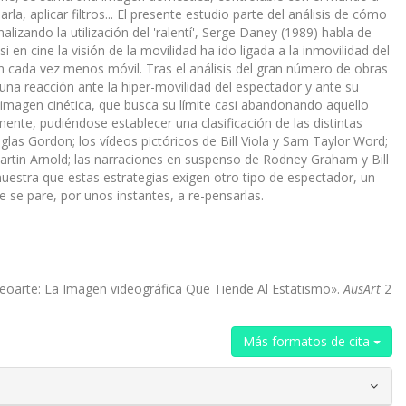
a, aplicar filtros... El presente estudio parte del análisis de cómo
lizando la utilización del 'ralentí', Serge Daney (1989) habla de
en cine la visión de la movilidad ha ido ligada a la inmovilidad del
en cada vez menos móvil. Tras el análisis del gran número de obras
 una reacción ante la hiper-movilidad del espectador y ante su
 imagen cinética, que busca su límite casi abandonando aquello
mente, pudiéndose establecer una clasificación de las distintas
glas Gordon; los vídeos pictóricos de Bill Viola y Sam Taylor Word;
artin Arnold; las narraciones en suspenso de Rodney Graham y Bill
muestra que estas estrategias exigen otro tipo de espectador, un
 se pare, por unos instantes, a re-pensarlas.
ideoarte: La Imagen videográfica Que Tiende Al Estatismo».
AusArt
2
Más formatos de cita