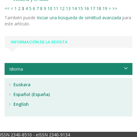
<<
<
1
2
3
4
5
6
7
8
9
10
11
12
13
14
15
16
17
18
19
>
>>
También puede
Iniciar una búsqueda de similitud avanzada
para
este artículo.
INFORMACIÓN DE LA REVISTA
Idioma
Euskara
Español (España)
English
ISSN 2340-8510 - eISSN 2340-9134