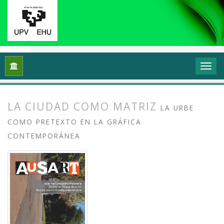
Inicio
Archivos
Vol. 2 Núm. 1 (2014): Transformar y sentir 
LA CIUDAD COMO MATRIZ
LA URBE
COMO PRETEXTO EN LA GRÁFICA
CONTEMPORÁNEA
##plugins.themes.bootstrap3.article.
##plugins.themes.bootstrap3.article.