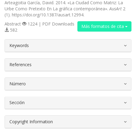
Arteagoitia García, David. 2014. «La Ciudad Como Matriz: La
Urbe Como Pretexto En La gráfica contemporánea».
AusArt
2
(1). https://doi.org/10.1387/ausart.12994.
Abstract
1224 | PDF Downloads
Más formatos de cita
582
##plugins.themes.bootstrap3.article.d
Keywords
References
Número
Sección
Copyright Information