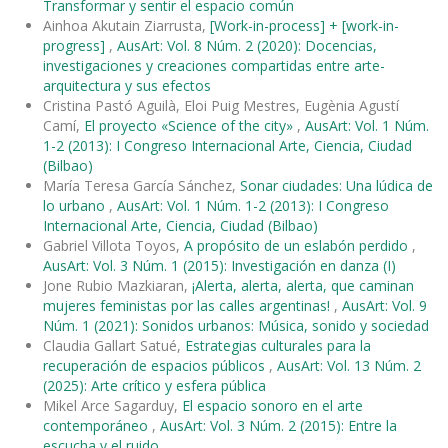
Transformar y sentir el espacio común
Ainhoa Akutain Ziarrusta,
[Work-in-process] + [work-in-
progress]
,
AusArt: Vol. 8 Núm. 2 (2020): Docencias,
investigaciones y creaciones compartidas entre arte-
arquitectura y sus efectos
Cristina Pastó Aguilà, Eloi Puig Mestres, Eugènia Agustí
Camí,
El proyecto «Science of the city»
,
AusArt: Vol. 1 Núm.
1-2 (2013): I Congreso Internacional Arte, Ciencia, Ciudad
(Bilbao)
María Teresa García Sánchez,
Sonar ciudades: Una lúdica de
lo urbano
,
AusArt: Vol. 1 Núm. 1-2 (2013): I Congreso
Internacional Arte, Ciencia, Ciudad (Bilbao)
Gabriel Villota Toyos,
A propósito de un eslabón perdido
,
AusArt: Vol. 3 Núm. 1 (2015): Investigación en danza (I)
Jone Rubio Mazkiaran,
¡Alerta, alerta, alerta, que caminan
mujeres feministas por las calles argentinas!
,
AusArt: Vol. 9
Núm. 1 (2021): Sonidos urbanos: Música, sonido y sociedad
Claudia Gallart Satué,
Estrategias culturales para la
recuperación de espacios públicos
,
AusArt: Vol. 13 Núm. 2
(2025): Arte crítico y esfera pública
Mikel Arce Sagarduy,
El espacio sonoro en el arte
contemporáneo
,
AusArt: Vol. 3 Núm. 2 (2015): Entre la
escucha y el ruido