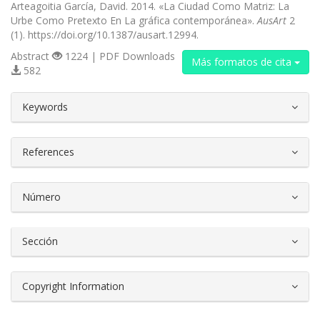
Arteagoitia García, David. 2014. «La Ciudad Como Matriz: La
Urbe Como Pretexto En La gráfica contemporánea».
AusArt
2
(1). https://doi.org/10.1387/ausart.12994.
Abstract
1224 | PDF Downloads
Más formatos de cita
582
##plugins.themes.bootstrap3.article.d
Keywords
References
Número
Sección
Copyright Information