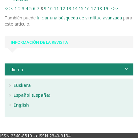
<<
<
1
2
3
4
5
6
7
8
9
10
11
12
13
14
15
16
17
18
19
>
>>
También puede
Iniciar una búsqueda de similitud avanzada
para
este artículo.
INFORMACIÓN DE LA REVISTA
Idioma
Euskara
Español (España)
English
ISSN 2340-8510 - eISSN 2340-9134