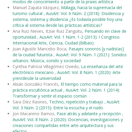
modos de conocimiento a partir de la praxis artística
Manuel Zapata Vázquez,
Málaga, hacia la supremacía del
turismo cultural
,
AusArt: Vol. 6 Núm. 2 (2018): Disidencia y
sistema, sistema y disidencia ¿Es todavía posible hoy una
crítica al sistema desde las prácticas artísticas?
Ana Ruiz Nieves, Itziar Ruiz Zanguitu,
Pensando en clave de
oportunidad
,
AusArt: Vol. 1 Núm. 1-2 (2013): I Congreso
Internacional Arte, Ciencia, Ciudad (Bilbao)
Juan Agustín Mancebo Roca,
Pasajes sonoros [y ruidistas]
de la ciudad futurista
,
AusArt: Vol. 9 Núm. 1 (2021): Sonidos
urbanos: Música, sonido y sociedad
Cynthia Patricia Villagómez Oviedo,
La enseñanza del arte
electrónico mexicano
,
AusArt: Vol. 8 Núm. 1 (2020): Arte
y/en/desde la universidad
Abián González Francés,
El tiempo como material para la
práctica escultórica actual
,
AusArt: Vol. 2 Núm. 1 (2014):
Transformar y sentir el espacio común
Sara Díez Rasines,
Techno, repetición y trabajo
,
AusArt:
Vol. 3 Núm. 2 (2015): Entre la escucha y el ruido
Jon Macareno Ramos,
Pase atrás y adelante y recepción
,
AusArt: Vol. 8 Núm. 2 (2020): Docencias, investigaciones y
creaciones compartidas entre arte-arquitectura y sus
efectos