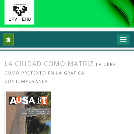
Inicio
Archivos
Vol. 2 Núm. 1 (2014): Transformar y sentir 
LA CIUDAD COMO MATRIZ
LA URBE
COMO PRETEXTO EN LA GRÁFICA
CONTEMPORÁNEA
##plugins.themes.bootstrap3.article.
##plugins.themes.bootstrap3.article.