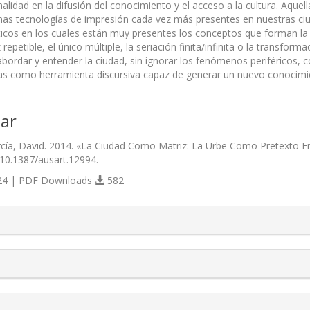
onalidad en la difusión del conocimiento y el acceso a la cultura. Aqu
as tec­nologías de impresión cada vez más presentes en nuestras ciu
sticos en los cuales están muy presentes los conceptos que forman la 
repetible, el único múltiple, la seriación finita/infinita o la transform
abordar y entender la ciudad, sin ignorar los fenómenos periféricos,
cas como herramienta discursiva capaz de generar un nuevo conocimi
ar
rcía, David. 2014. «La Ciudad Como Matriz: La Urbe Como Pretexto 
/10.1387/ausart.12994.
4 | PDF Downloads
582
s.themes.bootstrap3.article.details##