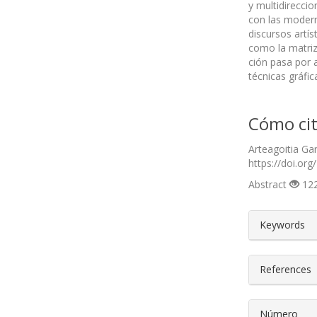
y multidirecci
con las modern
discursos artí
como la matriz 
ción pasa por 
técnicas gráfi
Cómo cit
Arteagoitia Ga
https://doi.org
Abstract
122
##plugin
Keywords
References
Número