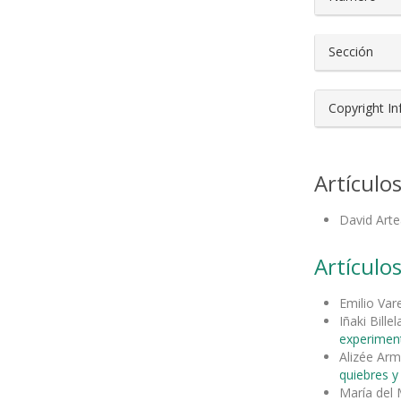
Sección
Copyright I
Artículo
David Arte
Artículos
Emilio Var
Iñaki Bill
experimen
Alizée Ar
quiebres 
María del