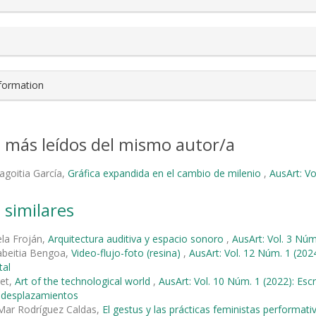
nformation
s más leídos del mismo autor/a
agoitia García,
Gráfica expandida en el cambio de milenio
,
AusArt: Vo
 similares
ela Froján,
Arquitectura auditiva y espacio sonoro
,
AusArt: Vol. 3 Núm.
elabeitia Bengoa,
Video-flujo-foto (resina)
,
AusArt: Vol. 12 Núm. 1 (2024
tal
met,
Art of the technological world
,
AusArt: Vol. 10 Núm. 1 (2022): Escr
y desplazamientos
 Mar Rodríguez Caldas,
El gestus y las prácticas feministas performat