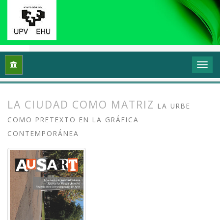
Inicio
Archivos
Vol. 2 Núm. 1 (2014): Transformar y sentir 
LA CIUDAD COMO MATRIZ
LA URBE
COMO PRETEXTO EN LA GRÁFICA
CONTEMPORÁNEA
##plugins.themes.bootstrap3.article.
##plugins.themes.bootstrap3.article.