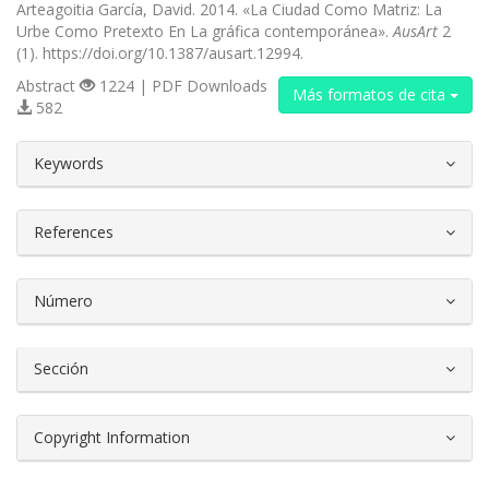
Arteagoitia García, David. 2014. «La Ciudad Como Matriz: La
Urbe Como Pretexto En La gráfica contemporánea».
AusArt
2
(1). https://doi.org/10.1387/ausart.12994.
Abstract
1224 | PDF Downloads
Más formatos de cita
582
##plugins.themes.bootstrap3.article.d
Keywords
References
Número
Sección
Copyright Information