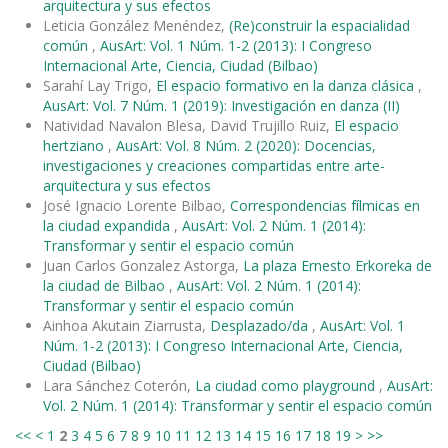
arquitectura y sus efectos
Leticia González Menéndez,
(Re)construir la espacialidad
común
,
AusArt: Vol. 1 Núm. 1-2 (2013): I Congreso
Internacional Arte, Ciencia, Ciudad (Bilbao)
Sarahí Lay Trigo,
El espacio formativo en la danza clásica
,
AusArt: Vol. 7 Núm. 1 (2019): Investigación en danza (II)
Natividad Navalon Blesa, David Trujillo Ruiz,
El espacio
hertziano
,
AusArt: Vol. 8 Núm. 2 (2020): Docencias,
investigaciones y creaciones compartidas entre arte-
arquitectura y sus efectos
José Ignacio Lorente Bilbao,
Correspondencias fílmicas en
la ciudad expandida
,
AusArt: Vol. 2 Núm. 1 (2014):
Transformar y sentir el espacio común
Juan Carlos Gonzalez Astorga,
La plaza Ernesto Erkoreka de
la ciudad de Bilbao
,
AusArt: Vol. 2 Núm. 1 (2014):
Transformar y sentir el espacio común
Ainhoa Akutain Ziarrusta,
Desplazado/da
,
AusArt: Vol. 1
Núm. 1-2 (2013): I Congreso Internacional Arte, Ciencia,
Ciudad (Bilbao)
Lara Sánchez Coterón,
La ciudad como playground
,
AusArt:
Vol. 2 Núm. 1 (2014): Transformar y sentir el espacio común
<<
<
1
2
3
4
5
6
7
8
9
10
11
12
13
14
15
16
17
18
19
>
>>