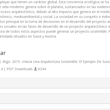
plejas que tienen un carácter global. Esta conciencia ecológica se h
 vida moderno genera sobre el planeta, sustanciados en las evidenc
l proceso arqui­tectónico, debido al alto impacto que genera en el me
onómico, medioambiental y social. La sociedad en su conjunto e indi
tor principal en la toma de decisiones en el desarrollo del proyecto ar
s sociales en las fases de desarrollo de un proyecto arquitectónico es
dora de todos estos aspectos puede generar un proyecto sostenible.
umulada situados en Suiza y Austria.
ar
, Iñigo. 2015. «Hacia Una Arquitectura Sostenible: El Ejemplo De Suiz
4 | PDF Downloads
6344
s.themes.bootstrap3.article.details##