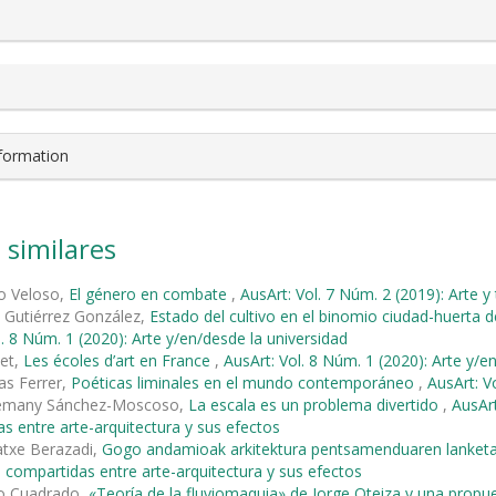
nformation
 similares
o Veloso,
El género en combate
,
AusArt: Vol. 7 Núm. 2 (2019): Arte y
 Gutiérrez González,
Estado del cultivo en el binomio ciudad-huerta d
l. 8 Núm. 1 (2020): Arte y/en/desde la universidad
met,
Les écoles d’art en France
,
AusArt: Vol. 8 Núm. 1 (2020): Arte y/e
as Ferrer,
Poéticas liminales en el mundo contemporáneo
,
AusArt: V
lemany Sánchez-Moscoso,
La escala es un problema divertido
,
AusArt
s entre arte-arquitectura y sus efectos
atxe Berazadi,
Gogo andamioak arkitektura pentsamenduaren lanket
 compartidas entre arte-arquitectura y sus efectos
o Cuadrado,
«Teoría de la fluviomaquia» de Jorge Oteiza y una propu