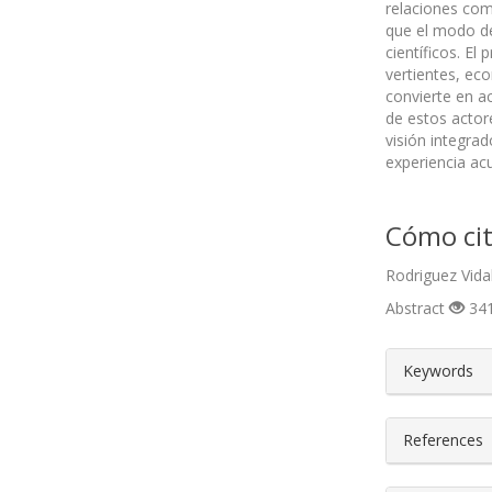
relaciones com
que el modo de
científicos. E
vertientes, ec
convierte en ac
de estos actore
visión integra
experiencia ac
Cómo cit
Rodriguez Vidal
Abstract
341
##plugin
Keywords
References