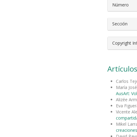
Número
Sección
Copyright I
Artículos
Carlos Tej
María José
AusArt: Vo
Alizée Ar
Eva Figuer
Vicente A
compartida
Mikel Larr
creaciones
David Pav