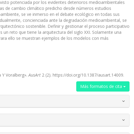
a visto potenciada por los evidentes deterioros medioambientales
ias de cambio climático predicho desde números estudios
dioambiente, se ve inmerso en el debate ecológico en todas sus
vidualmente, concienciada ante la degradación medioambiental, se
quitectónico sostenible. Definir y gestionar el proceso participativo
 un reto que tiene la arqui­tectura del siglo XXI. Solamente una
 Para ello se muestran ejemplos de los modelos con más
a Y Voralberg».
AusArt
2 (2). https://doi.org/10.1387/ausart.14009.
Más formatos de cita