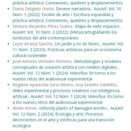
práctica artística: Conexiones, quiebres y desplazamientos
Diana Delgado Ureña,
Devenir narradora
,
AusArt: Vol. 10
Núm. 1 (2022): Escribir de arte / Escritura expandida y
práctica artística: Conexiones, quiebres y desplazamientos
Ventura Alejandro Pérez Suárez,
Mapa de siete espacios
,
AusArt: Vol. 10 Núm. 2 (2022): (Meta)cartografiando los
territorios del arte contemporáneo
Leyre Arraiza Sancho,
Un jardín y no de flores
,
AusArt: Vol.
11 Núm. 2 (2023): Prácticas artísticas para un ecosistema
cultural sostenible
José-Antonio Vertedor-Romero,
Metodologías y modelos
conceptuales de creación artística con medios digitales
,
AusArt: Vol. 12 Núm. 1 (2024): Videoflux: En torno a los
nuevos retos del audiovisual experimental
Regilene Aparecida Sarzi-Ribeiro, Ana Sedeño-Valdellós,
Vídeo experimental y procesos creativos con inteligencia
artificial
,
AusArt: Vol. 12 Núm. 1 (2024): Videoflux: En torno
a los nuevos retos del audiovisual experimental
Alizée Armet,
«Ghostly plants of damaged words»
,
AusArt:
Vol. 12 Núm. 2 (2024): Ecología y arte: Procesos
decrecientes en el arte y estéticas para una transición
ecológica