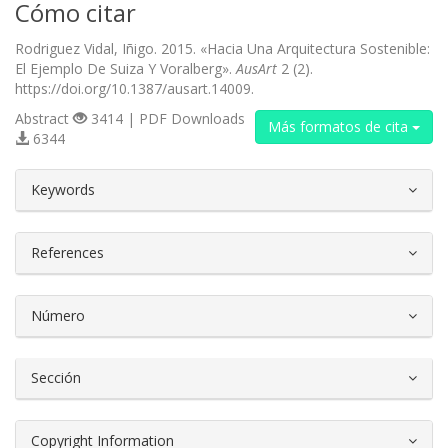
Cómo citar
Rodriguez Vidal, Iñigo. 2015. «Hacia Una Arquitectura Sostenible:
El Ejemplo De Suiza Y Voralberg».
AusArt
2 (2).
https://doi.org/10.1387/ausart.14009.
Abstract
3414 | PDF Downloads
Más formatos de cita
6344
##plugins.themes.bootstrap3.article.d
Keywords
References
Número
Sección
Copyright Information