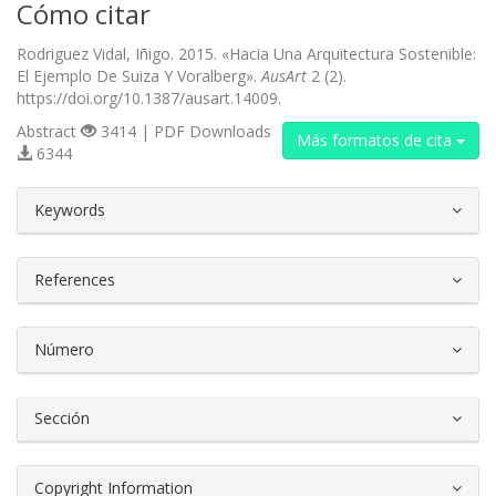
Cómo citar
Rodriguez Vidal, Iñigo. 2015. «Hacia Una Arquitectura Sostenible:
El Ejemplo De Suiza Y Voralberg».
AusArt
2 (2).
https://doi.org/10.1387/ausart.14009.
Abstract
3414 | PDF Downloads
Más formatos de cita
6344
##plugins.themes.bootstrap3.article.d
Keywords
References
Número
Sección
Copyright Information