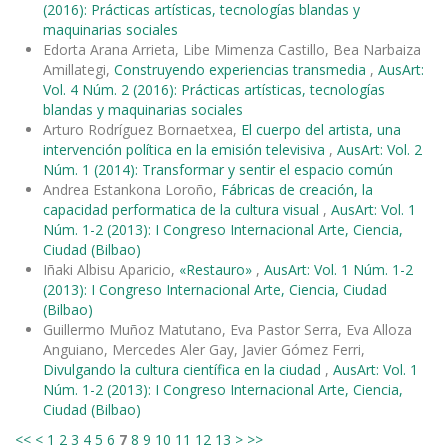
(2016): Prácticas artísticas, tecnologías blandas y
maquinarias sociales
Edorta Arana Arrieta, Libe Mimenza Castillo, Bea Narbaiza
Amillategi,
Construyendo experiencias transmedia
,
AusArt:
Vol. 4 Núm. 2 (2016): Prácticas artísticas, tecnologías
blandas y maquinarias sociales
Arturo Rodríguez Bornaetxea,
El cuerpo del artista, una
intervención política en la emisión televisiva
,
AusArt: Vol. 2
Núm. 1 (2014): Transformar y sentir el espacio común
Andrea Estankona Loroño,
Fábricas de creación, la
capacidad performatica de la cultura visual
,
AusArt: Vol. 1
Núm. 1-2 (2013): I Congreso Internacional Arte, Ciencia,
Ciudad (Bilbao)
Iñaki Albisu Aparicio,
«Restauro»
,
AusArt: Vol. 1 Núm. 1-2
(2013): I Congreso Internacional Arte, Ciencia, Ciudad
(Bilbao)
Guillermo Muñoz Matutano, Eva Pastor Serra, Eva Alloza
Anguiano, Mercedes Aler Gay, Javier Gómez Ferri,
Divulgando la cultura científica en la ciudad
,
AusArt: Vol. 1
Núm. 1-2 (2013): I Congreso Internacional Arte, Ciencia,
Ciudad (Bilbao)
<<
<
1
2
3
4
5
6
7
8
9
10
11
12
13
>
>>