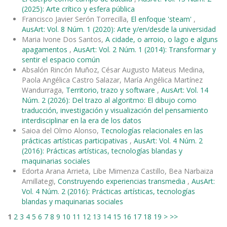
(2025): Arte crítico y esfera pública
Francisco Javier Serón Torrecilla,
El enfoque 'steam'
,
AusArt: Vol. 8 Núm. 1 (2020): Arte y/en/desde la universidad
Maria Ivone Dos Santos,
A cidade, o arroio, o lago e alguns
apagamentos
,
AusArt: Vol. 2 Núm. 1 (2014): Transformar y
sentir el espacio común
Absalón Rincón Muñoz, César Augusto Mateus Medina,
Paola Angélica Castro Salazar, María Angélica Martínez
Wandurraga,
Territorio, trazo y software
,
AusArt: Vol. 14
Núm. 2 (2026): Del trazo al algoritmo: El dibujo como
traducción, investigación y visualización del pensamiento
interdisciplinar en la era de los datos
Saioa del Olmo Alonso,
Tecnologías relacionales en las
prácticas artísticas participativas
,
AusArt: Vol. 4 Núm. 2
(2016): Prácticas artísticas, tecnologías blandas y
maquinarias sociales
Edorta Arana Arrieta, Libe Mimenza Castillo, Bea Narbaiza
Amillategi,
Construyendo experiencias transmedia
,
AusArt:
Vol. 4 Núm. 2 (2016): Prácticas artísticas, tecnologías
blandas y maquinarias sociales
1
2
3
4
5
6
7
8
9
10
11
12
13
14
15
16
17
18
19
>
>>