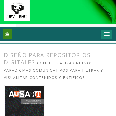
Inicio
Archivos
Vol. 4 Núm. 1 (2016): Visualidad, energía, co
DISEÑO PARA REPOSITORIOS
DIGITALES
CONCEPTUALIZAR NUEVOS
PARADIGMAS COMUNICATIVOS PARA FILTRAR Y
VISUALIZAR CONTENIDOS CIENTÍFICOS
##plugins.themes.bootstrap3.article.
##plugins.themes.bootstrap3.article.