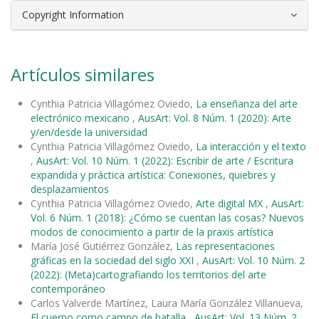
Copyright Information
Artículos similares
Cynthia Patricia Villagómez Oviedo,
La enseñanza del arte
electrónico mexicano
,
AusArt: Vol. 8 Núm. 1 (2020): Arte
y/en/desde la universidad
Cynthia Patricia Villagómez Oviedo,
La interacción y el texto
,
AusArt: Vol. 10 Núm. 1 (2022): Escribir de arte / Escritura
expandida y práctica artística: Conexiones, quiebres y
desplazamientos
Cynthia Patricia Villagómez Oviedo,
Arte digital MX
,
AusArt:
Vol. 6 Núm. 1 (2018): ¿Cómo se cuentan las cosas? Nuevos
modos de conocimiento a partir de la praxis artística
María José Gutiérrez González,
Las representaciones
gráficas en la sociedad del siglo XXI
,
AusArt: Vol. 10 Núm. 2
(2022): (Meta)cartografiando los territorios del arte
contemporáneo
Carlos Valverde Martínez, Laura María González Villanueva,
El cuerpo como campo de batalla
,
AusArt: Vol. 13 Núm. 2