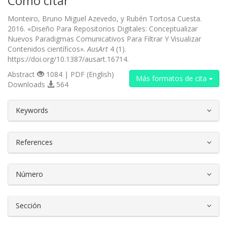
Cómo citar
Monteiro, Bruno Miguel Azevedo, y Rubén Tortosa Cuesta.
2016. «Diseño Para Repositorios Digitales: Conceptualizar
Nuevos Paradigmas Comunicativos Para Filtrar Y Visualizar
Contenidos científicos».
AusArt
4 (1).
https://doi.org/10.1387/ausart.16714.
Abstract
1084 | PDF (English)
Más formatos de cita
Downloads
564
##plugins.themes.bootstrap3.article.d
Keywords
References
Número
Sección