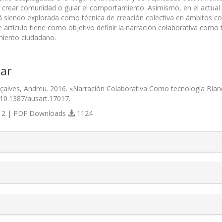
, crear comunidad o guiar el comportamiento. Asimismo, en el actual c
á siendo explorada como técnica de creación colectiva en ámbitos como
e artículo tiene como objetivo definir la narración colaborativa como 
iento ciudadano.
ar
alves, Andreu. 2016. «Narración Colaborativa Como tecnología Bland
/10.1387/ausart.17017.
2 | PDF Downloads
1124
s.themes.bootstrap3.article.details##