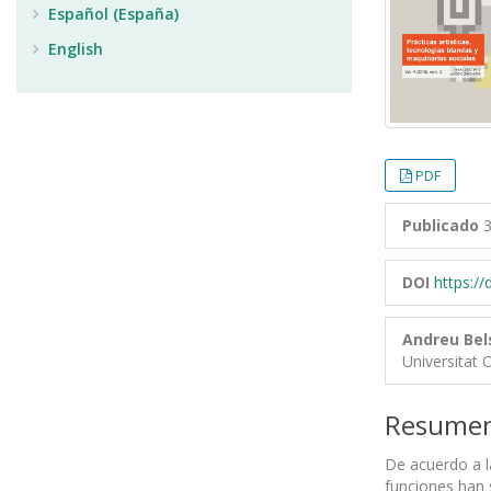
Español (España)
English
PDF
Publicado
3
DOI
https:/
Andreu Bel
Universitat 
Resume
De acuerdo a l
funciones han 