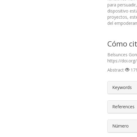
para persuadir
dispositivo est
proyectos, est
del empoderam
Cómo cit
Belsunces Gonç
https://doi.org
Abstract
171
##plugin
Keywords
References
Número