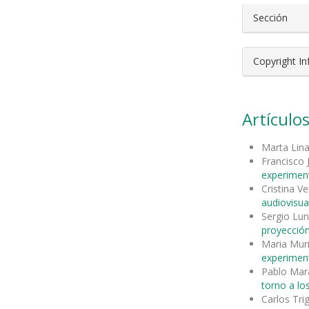
Sección
Copyright I
Artículos
Marta Lina
Francisco
experimen
Cristina V
audiovisua
Sergio Lu
proyecció
Maria Mur
experimen
Pablo Mar
torno a lo
Carlos Tri