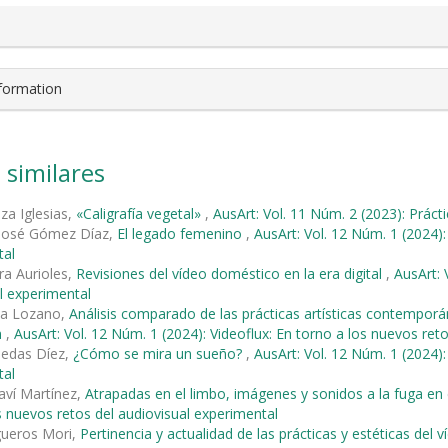
nformation
 similares
za Iglesias,
«Caligrafía vegetal»
,
AusArt: Vol. 11 Núm. 2 (2023): Prácti
 José Gómez Díaz,
El legado femenino
,
AusArt: Vol. 12 Núm. 1 (2024):
tal
era Aurioles,
Revisiones del vídeo doméstico en la era digital
,
AusArt: 
l experimental
na Lozano,
Análisis comparado de las prácticas artísticas contemporá
n
,
AusArt: Vol. 12 Núm. 1 (2024): Videoflux: En torno a los nuevos ret
iedas Díez,
¿Cómo se mira un sueño?
,
AusArt: Vol. 12 Núm. 1 (2024):
tal
aví Martínez,
Atrapadas en el limbo, imágenes y sonidos a la fuga en
s nuevos retos del audiovisual experimental
gueros Mori,
Pertinencia y actualidad de las prácticas y estéticas de