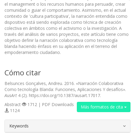
el management o los recursos humanos para persuadir, crear
comunidad o guiar el comportamiento. Asimismo, en el actual
contexto de 'cultura participativa', la narración entendida como
dispositivo está siendo explorada como técnica de creación
colectiva en ámbitos como el activismo o la investigación. A
través del análisis de varios proyectos, este artículo tiene como
objetivo definir la narración colaborativa como tecnología
blanda haciendo énfasis en su aplicación en el terreno del
empoderamiento ciudadano.
Cómo citar
Belsunces Gonçalves, Andreu. 2016. «Narración Colaborativa
Como tecnología Blanda: Funciones, Aplicaciones Y desafíos».
AusArt
4 (2). https://doi.org/10.1387/ausart.17017.
Abstract
1712 | PDF Downloads
Más formatos de cita
1124
##plugins.themes.bootstrap3.article.d
Keywords