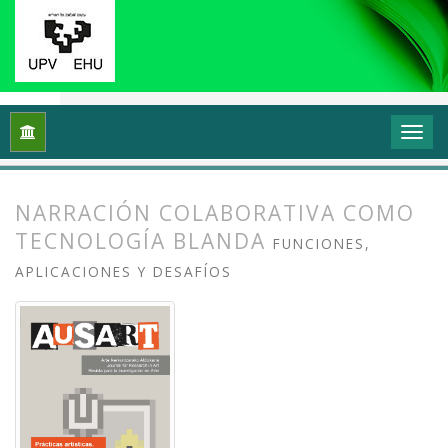
Inicio
Archivos
Vol. 4 Núm. 2 (2016): Prácticas artísticas, t
NARRACIÓN COLABORATIVA COMO
TECNOLOGÍA BLANDA
FUNCIONES,
APLICACIONES Y DESAFÍOS
##plugins.themes.bootstrap3.article.
##plugins.themes.bootstrap3.article.