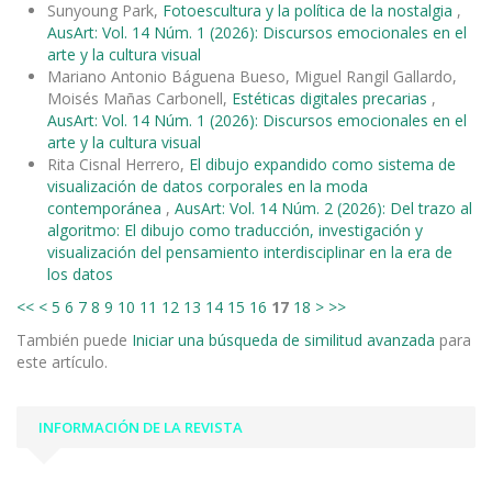
Sunyoung Park,
Fotoescultura y la política de la nostalgia
,
AusArt: Vol. 14 Núm. 1 (2026): Discursos emocionales en el
arte y la cultura visual
Mariano Antonio Báguena Bueso, Miguel Rangil Gallardo,
Moisés Mañas Carbonell,
Estéticas digitales precarias
,
AusArt: Vol. 14 Núm. 1 (2026): Discursos emocionales en el
arte y la cultura visual
Rita Cisnal Herrero,
El dibujo expandido como sistema de
visualización de datos corporales en la moda
contemporánea
,
AusArt: Vol. 14 Núm. 2 (2026): Del trazo al
algoritmo: El dibujo como traducción, investigación y
visualización del pensamiento interdisciplinar en la era de
los datos
<<
<
5
6
7
8
9
10
11
12
13
14
15
16
17
18
>
>>
También puede
Iniciar una búsqueda de similitud avanzada
para
este artículo.
INFORMACIÓN DE LA REVISTA