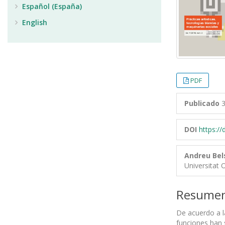
Español (España)
English
PDF
Publicado
3
DOI
https:/
Andreu Bel
Universitat 
Resume
De acuerdo a l
funciones han 