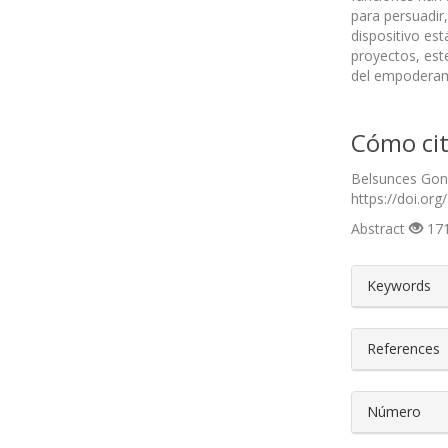
para persuadir
dispositivo est
proyectos, est
del empoderam
Cómo cit
Belsunces Gonç
https://doi.org
Abstract
171
##plugin
Keywords
References
Número