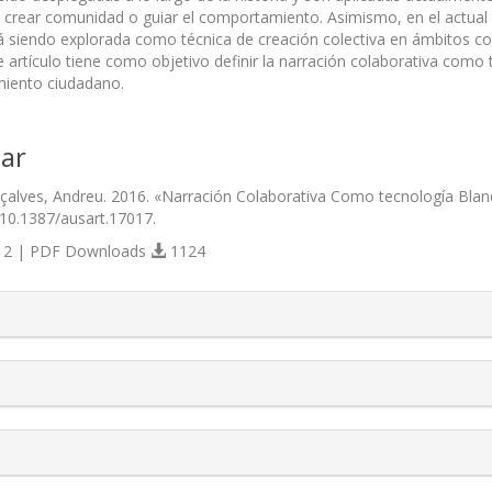
, crear comunidad o guiar el comportamiento. Asimismo, en el actual c
á siendo explorada como técnica de creación colectiva en ámbitos como
e artículo tiene como objetivo definir la narración colaborativa como 
iento ciudadano.
ar
alves, Andreu. 2016. «Narración Colaborativa Como tecnología Bland
/10.1387/ausart.17017.
2 | PDF Downloads
1124
s.themes.bootstrap3.article.details##