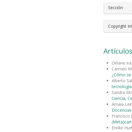
Sección
Copyright I
Artículos
Oihane Ir
Carmen Ma
¿Cómo se c
Alberto S
tecnología
Sandra Mo
Ciencia, C
Amaia Leke
Docencias,
Francisco 
(Meta)cart
Enrike Hu