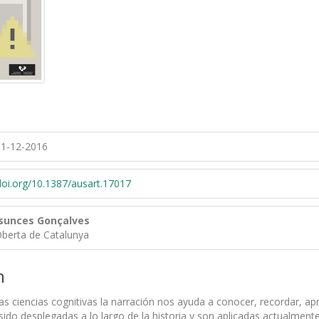
1-12-2016
/doi.org/10.1387/ausart.17017
sunces Gonçalves
Oberta de Catalunya
n
as ciencias cognitivas la narración nos ayuda a conocer, recordar, a
sido desplegadas a lo largo de la historia y son aplicadas actualme