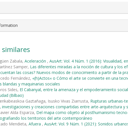
nformation
 similares
agüen Zabala,
Aceleración
,
AusArt: Vol. 4 Núm. 1 (2016): Visualidad, e
rtínez Samper,
Las diferentes miradas a la noción de cultura y los ef
uentan las cosas? Nuevos modos de conocimiento a partir de la prax
alcedo Fernández,
«(h)Actos« o Cómo el arte se convierte en una tec
s blandas y maquinarias sociales
ros Sides,
El Cabanyal, entre la amenaza y el empoderamiento socia
iudad (Bilbao)
rikabeaskoa Gaztañaga, Isusko Vivas Ziarrusta,
Rupturas urbanas-ter
 investigaciones y creaciones compartidas entre arte-arquitectura y 
Javier Alda Esparza,
Del mapa como objeto al posthumanismo tecn
ografiando los territorios del arte contemporáneo
rtado Mendieta,
Afuera
,
AusArt: Vol. 9 Núm. 1 (2021): Sonidos urbano