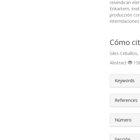
reivindican ele
Enkarterri, inv
producción com
interrelaciones
Cómo cit
Siles Ceballos,
Abstract
158
##plugin
Keywords
References
Número
Sección