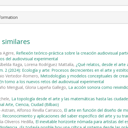
nformation
 similares
ta Agirre,
Reflexión teórico-práctica sobre la creación audiovisual part
os del audiovisual experimental
Albelda Raga, Lorena Rodríguez Mattalía,
¿Qué relatos, desde el arte 
m. 2 (2024): Ecología y arte: Procesos decrecientes en el arte y estét
nio Vertedor-Romero,
Metodologías y modelos conceptuales de creaci
 En torno a los nuevos retos del audiovisual experimental
uño Mengual, Gloria Lapeña Gallego,
La acción sonora como reivindi
chele,
La topología desde el arte y las matemáticas hasta las ciud
al Arte, Ciencia, Ciudad (Bilbao)
-Astrain, Alfonso Revilla Carrasco,
El arte en función del diseño de 
: Reconocimiento y aplicaciones del saber específico del arte y su tr
ía-Oliveros Hedilla,
El inevitable horizonte nómada para artistas del 
isidencia ¿Es todavía posible hoy una crítica al sistema desde las prác