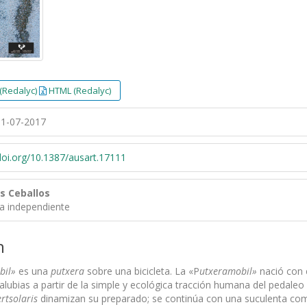
(Redalyc)
HTML (Redalyc)
1-07-2017
/doi.org/10.1387/ausart.17111
es Ceballos
ra independiente
n
bil»
es una
putxera
sobre una bicicleta. La «P
utxeramobil»
nació con 
alubias a partir de la simple y ecológica tracción humana del pedaleo 
rtsolaris
dinamizan su preparado; se continúa con una suculenta comi