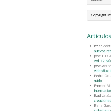
Copyright I
Artículos
Itziar Zori
nuevos ret
José Luis 
Vol. 12 Nú
José-Anto
Videoflux:
Pedro Ort
ruido
Emmer Mi
Internacion
Raúl Ursúa
creaciones
Elena Garc
sistema y d