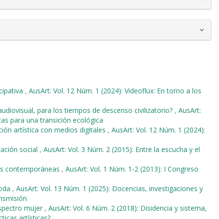
icipativa
,
AusArt: Vol. 12 Núm. 1 (2024): Videoflux: En torno a los
audiovisual, para los tiempos de descenso civilizatorio?
,
AusArt:
icas para una transición ecológica
ón artística con medios digitales
,
AusArt: Vol. 12 Núm. 1 (2024):
cación social
,
AusArt: Vol. 3 Núm. 2 (2015): Entre la escucha y el
ades contemporáneas
,
AusArt: Vol. 1 Núm. 1-2 (2013): I Congreso
moda
,
AusArt: Vol. 13 Núm. 1 (2025): Docencias, investigaciones y
ansmisión
espectro mujer
,
AusArt: Vol. 6 Núm. 2 (2018): Disidencia y sistema,
ticas artísticas?