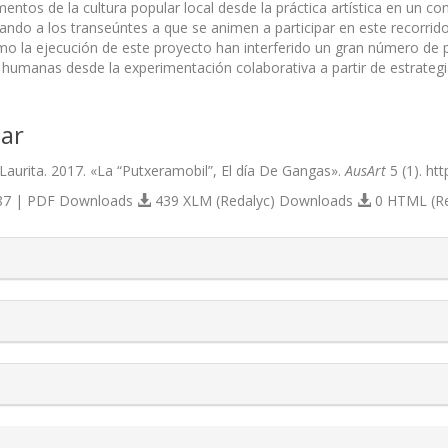
mentos de la cultura popular local desde la práctica artística en un co
itando a los transeúntes a que se animen a participar en este recorri
o la ejecución de este proyecto han interferido un gran número de 
 humanas desde la experimentación colaborativa a partir de estrategias
ar
 Laurita. 2017. «La “Putxeramobil”, El día De Gangas».
AusArt
5 (1). ht
7 | PDF Downloads
439 XLM (Redalyc) Downloads
0 HTML (R
s.themes.bootstrap3.article.details##