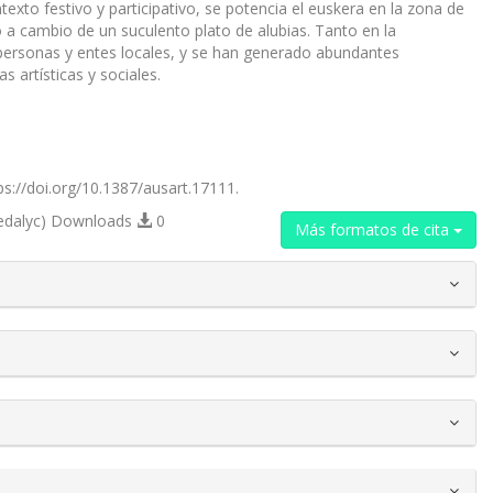
ntexto festivo y participativo, se potencia el euskera en la zona de
do a cambio de un suculento plato de alubias. Tanto en la
personas y entes locales, y se han generado abundantes
 artísticas y sociales.
tps://doi.org/10.1387/ausart.17111.
edalyc) Downloads
0
Más formatos de cita