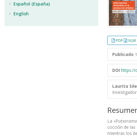
Español (España)
English
PDF
XLM 
Publicado
1
DOI
https:/
Laurita Sil
Investigado
Resume
La «P
utxeramo
cocción de las 
mientras los
be