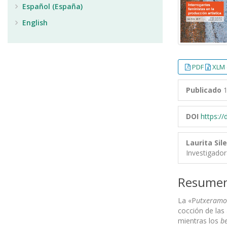
Español (España)
English
PDF
XLM 
Publicado
1
DOI
https:/
Laurita Sil
Investigado
Resume
La «P
utxeramo
cocción de las 
mientras los
be