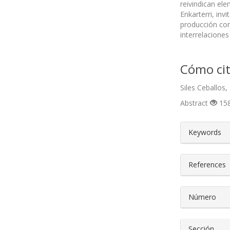
reivindican ele
Enkarterri, inv
producción com
interrelaciones
Cómo cit
Siles Ceballos,
Abstract
158
##plugin
Keywords
References
Número
Sección