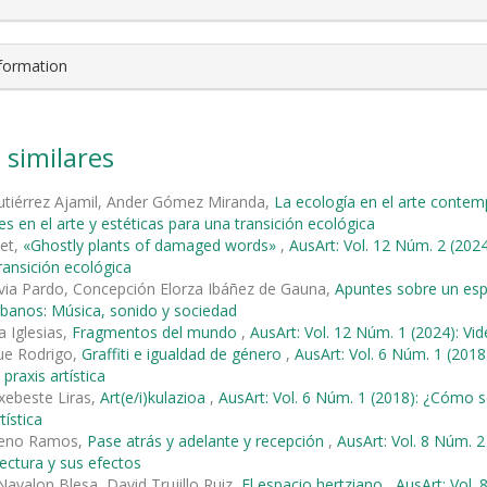
nformation
 similares
Gutiérrez Ajamil, Ander Gómez Miranda,
La ecología en el arte cont
es en el arte y estéticas para una transición ecológica
met,
«Ghostly plants of damaged words»
,
AusArt: Vol. 12 Núm. 2 (2024
ransición ecológica
via Pardo, Concepción Elorza Ibáñez de Gauna,
Apuntes sobre un esp
banos: Música, sonido y sociedad
a Iglesias,
Fragmentos del mundo
,
AusArt: Vol. 12 Núm. 1 (2024): Vi
ue Rodrigo,
Graffiti e igualdad de género
,
AusArt: Vol. 6 Núm. 1 (20
 praxis artística
xebeste Liras,
Art(e/i)kulazioa
,
AusArt: Vol. 6 Núm. 1 (2018): ¿Cómo 
tística
reno Ramos,
Pase atrás y adelante y recepción
,
AusArt: Vol. 8 Núm. 2
tectura y sus efectos
Navalon Blesa, David Trujillo Ruiz,
El espacio hertziano
,
AusArt: Vol.