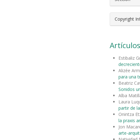
Copyright I
Artículos
Estibaliz 
decrecient
Alizée Ar
para una t
Beatriz Ca
Sonidos ur
Alba Matill
Laura Luq
partir de la
Onintza Et
la praxis ar
Jon Maca
arte-arqui
Natividad 