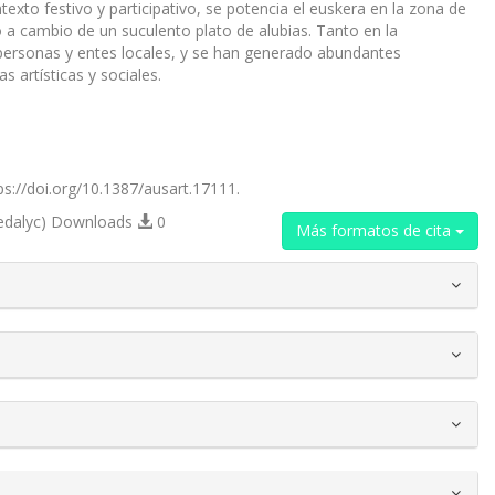
ntexto festivo y participativo, se potencia el euskera en la zona de
do a cambio de un suculento plato de alubias. Tanto en la
personas y entes locales, y se han generado abundantes
 artísticas y sociales.
tps://doi.org/10.1387/ausart.17111.
edalyc) Downloads
0
Más formatos de cita