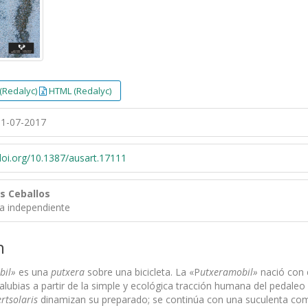
(Redalyc)
HTML (Redalyc)
1-07-2017
/doi.org/10.1387/ausart.17111
es Ceballos
ra independiente
n
bil»
es una
putxera
sobre una bicicleta. La «P
utxeramobil»
nació con 
alubias a partir de la simple y ecológica tracción humana del pedaleo 
rtsolaris
dinamizan su preparado; se continúa con una suculenta comi