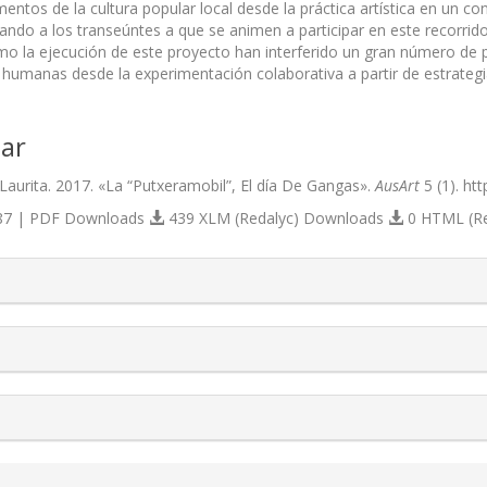
mentos de la cultura popular local desde la práctica artística en un co
itando a los transeúntes a que se animen a participar en este recorri
o la ejecución de este proyecto han interferido un gran número de 
 humanas desde la experimentación colaborativa a partir de estrategias
ar
 Laurita. 2017. «La “Putxeramobil”, El día De Gangas».
AusArt
5 (1). ht
7 | PDF Downloads
439 XLM (Redalyc) Downloads
0 HTML (R
s.themes.bootstrap3.article.details##