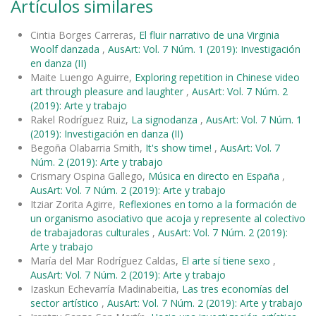
Artículos similares
Cintia Borges Carreras,
El fluir narrativo de una Virginia
Woolf danzada
,
AusArt: Vol. 7 Núm. 1 (2019): Investigación
en danza (II)
Maite Luengo Aguirre,
Exploring repetition in Chinese video
art through pleasure and laughter
,
AusArt: Vol. 7 Núm. 2
(2019): Arte y trabajo
Rakel Rodríguez Ruiz,
La signodanza
,
AusArt: Vol. 7 Núm. 1
(2019): Investigación en danza (II)
Begoña Olabarria Smith,
It's show time!
,
AusArt: Vol. 7
Núm. 2 (2019): Arte y trabajo
Crismary Ospina Gallego,
Música en directo en España
,
AusArt: Vol. 7 Núm. 2 (2019): Arte y trabajo
Itziar Zorita Agirre,
Reflexiones en torno a la formación de
un organismo asociativo que acoja y represente al colectivo
de trabajadoras culturales
,
AusArt: Vol. 7 Núm. 2 (2019):
Arte y trabajo
María del Mar Rodríguez Caldas,
El arte sí tiene sexo
,
AusArt: Vol. 7 Núm. 2 (2019): Arte y trabajo
Izaskun Echevarría Madinabeitia,
Las tres economías del
sector artístico
,
AusArt: Vol. 7 Núm. 2 (2019): Arte y trabajo