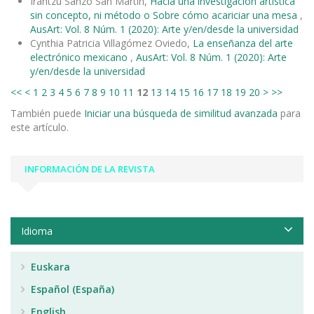
Irantzu Sanzo San Martín,
Hacia una investigación artística
sin concepto, ni método o Sobre cómo acariciar una mesa
,
AusArt: Vol. 8 Núm. 1 (2020): Arte y/en/desde la universidad
Cynthia Patricia Villagómez Oviedo,
La enseñanza del arte
electrónico mexicano
,
AusArt: Vol. 8 Núm. 1 (2020): Arte
y/en/desde la universidad
<<
<
1
2
3
4
5
6
7
8
9
10
11
12
13
14
15
16
17
18
19
20
>
>>
También puede
Iniciar una búsqueda de similitud avanzada
para
este artículo.
INFORMACIÓN DE LA REVISTA
Idioma
Euskara
Español (España)
English