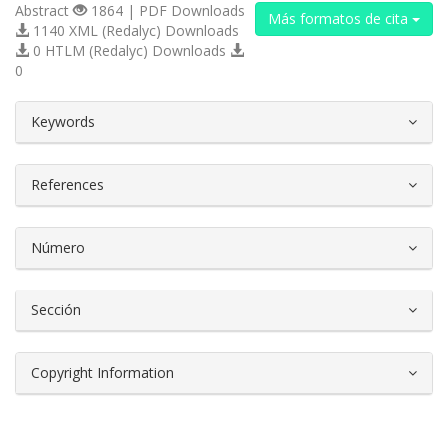
Abstract
1864 | PDF Downloads
Más formatos de cita
1140 XML (Redalyc) Downloads
0 HTLM (Redalyc) Downloads
0
##plugins.themes.bootstrap3.article.d
Keywords
References
Número
Sección
Copyright Information