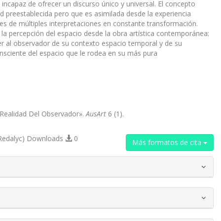
ncapaz de ofrecer un discurso único y universal. El concepto
d preestablecida pero que es asimilada desde la experiencia
s de múltiples interpretaciones en constante transformación.
e la percepción del espacio desde la obra artística contemporánea:
raer al observador de su contexto espacio temporal y de su
nsciente del espacio que le rodea en su más pura
a Realidad Del Observador».
AusArt
6 (1).
Redalyc) Downloads
0
Más formatos de cita