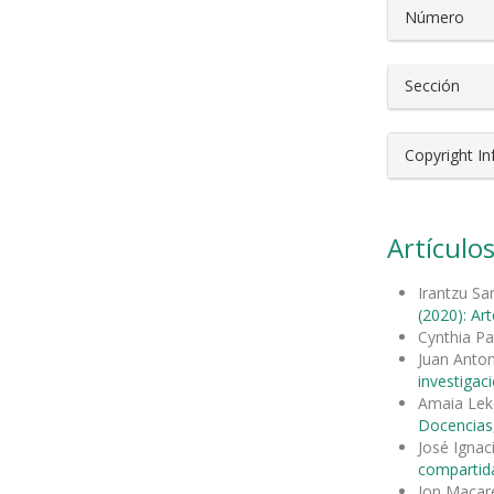
Número
Sección
Copyright I
Artículos
Irantzu Sa
(2020): Ar
Cynthia Pa
Juan Anto
investigac
Amaia Leke
Docencias,
José Ignac
compartida
Jon Maca