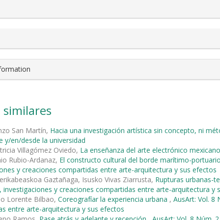
nformation
 similares
nzo San Martín,
Hacia una investigación artística sin concepto, ni 
te y/en/desde la universidad
tricia Villagómez Oviedo,
La enseñanza del arte electrónico mexican
nio Rubio-Ardanaz,
El constructo cultural del borde marítimo-portuario
iones y creaciones compartidas entre arte-arquitectura y sus efectos
rikabeaskoa Gaztañaga, Isusko Vivas Ziarrusta,
Rupturas urbanas-ter
 investigaciones y creaciones compartidas entre arte-arquitectura y 
io Lorente Bilbao,
Coreografíar la experiencia urbana
,
AusArt: Vol. 8
s entre arte-arquitectura y sus efectos
reno Ramos,
Pase atrás y adelante y recepción
,
AusArt: Vol. 8 Núm. 2