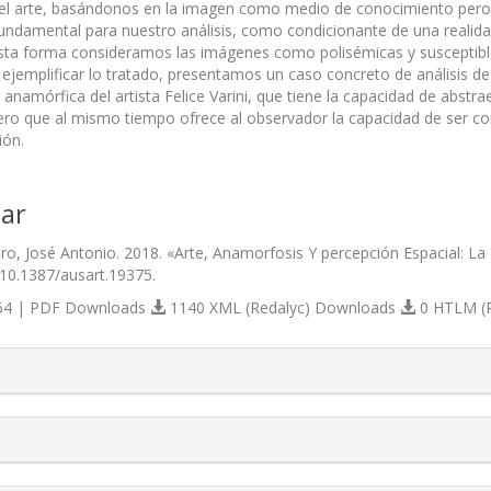
 el arte, basándonos en la imagen como medio de conocimiento pero i
undamental para nuestro análisis, como condicionante de una realida
sta forma consideramos las imágenes como polisémicas y susceptible
y ejemplificar lo tratado, presentamos un caso concreto de análisis d
 anamórfica del artista Felice Varini, que tiene la capacidad de abst
ero que al mismo tiempo ofrece al observador la capacidad de ser co
ión.
ar
ro, José Antonio. 2018. «Arte, Anamorfosis Y percepción Espacial: L
/10.1387/ausart.19375.
4 | PDF Downloads
1140 XML (Redalyc) Downloads
0 HTLM (
s.themes.bootstrap3.article.details##