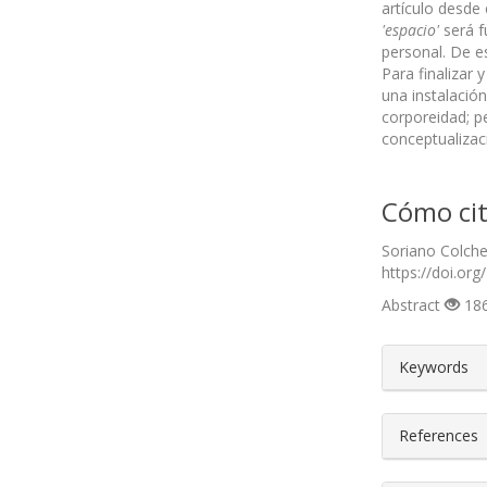
artículo desde
'espacio'
será f
personal. De e
Para finalizar 
una instalación
corporeidad; p
conceptualizac
Cómo cit
Soriano Colche
https://doi.org
Abstract
186
##plugin
Keywords
References