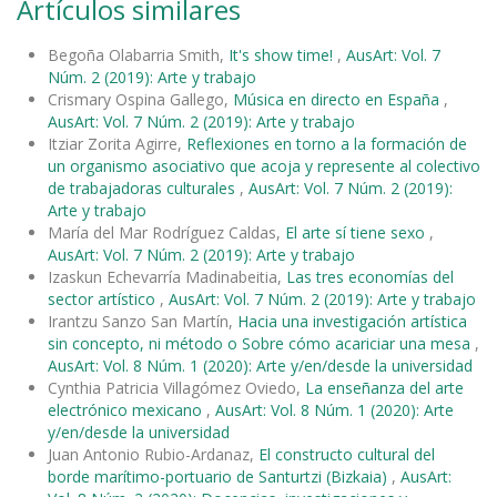
Artículos similares
Begoña Olabarria Smith,
It's show time!
,
AusArt: Vol. 7
Núm. 2 (2019): Arte y trabajo
Crismary Ospina Gallego,
Música en directo en España
,
AusArt: Vol. 7 Núm. 2 (2019): Arte y trabajo
Itziar Zorita Agirre,
Reflexiones en torno a la formación de
un organismo asociativo que acoja y represente al colectivo
de trabajadoras culturales
,
AusArt: Vol. 7 Núm. 2 (2019):
Arte y trabajo
María del Mar Rodríguez Caldas,
El arte sí tiene sexo
,
AusArt: Vol. 7 Núm. 2 (2019): Arte y trabajo
Izaskun Echevarría Madinabeitia,
Las tres economías del
sector artístico
,
AusArt: Vol. 7 Núm. 2 (2019): Arte y trabajo
Irantzu Sanzo San Martín,
Hacia una investigación artística
sin concepto, ni método o Sobre cómo acariciar una mesa
,
AusArt: Vol. 8 Núm. 1 (2020): Arte y/en/desde la universidad
Cynthia Patricia Villagómez Oviedo,
La enseñanza del arte
electrónico mexicano
,
AusArt: Vol. 8 Núm. 1 (2020): Arte
y/en/desde la universidad
Juan Antonio Rubio-Ardanaz,
El constructo cultural del
borde marítimo-portuario de Santurtzi (Bizkaia)
,
AusArt: