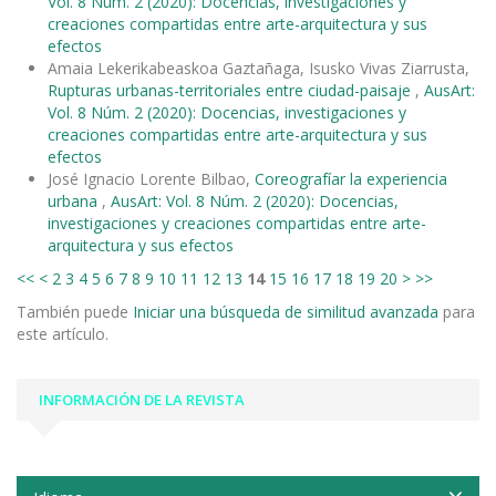
Vol. 8 Núm. 2 (2020): Docencias, investigaciones y
creaciones compartidas entre arte-arquitectura y sus
efectos
Amaia Lekerikabeaskoa Gaztañaga, Isusko Vivas Ziarrusta,
Rupturas urbanas-territoriales entre ciudad-paisaje
,
AusArt:
Vol. 8 Núm. 2 (2020): Docencias, investigaciones y
creaciones compartidas entre arte-arquitectura y sus
efectos
José Ignacio Lorente Bilbao,
Coreografíar la experiencia
urbana
,
AusArt: Vol. 8 Núm. 2 (2020): Docencias,
investigaciones y creaciones compartidas entre arte-
arquitectura y sus efectos
<<
<
2
3
4
5
6
7
8
9
10
11
12
13
14
15
16
17
18
19
20
>
>>
También puede
Iniciar una búsqueda de similitud avanzada
para
este artículo.
INFORMACIÓN DE LA REVISTA