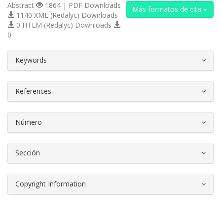
Abstract
1864 | PDF Downloads
Más formatos de cita
1140 XML (Redalyc) Downloads
0 HTLM (Redalyc) Downloads
0
##plugins.themes.bootstrap3.article.d
Keywords
References
Número
Sección
Copyright Information