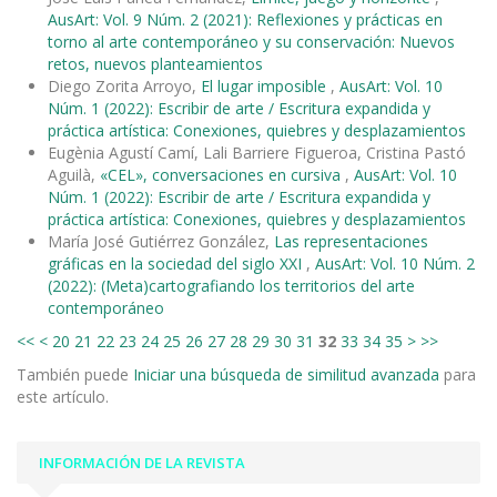
AusArt: Vol. 9 Núm. 2 (2021): Reflexiones y prácticas en
torno al arte contemporáneo y su conservación: Nuevos
retos, nuevos planteamientos
Diego Zorita Arroyo,
El lugar imposible
,
AusArt: Vol. 10
Núm. 1 (2022): Escribir de arte / Escritura expandida y
práctica artística: Conexiones, quiebres y desplazamientos
Eugènia Agustí Camí, Lali Barriere Figueroa, Cristina Pastó
Aguilà,
«CEL», conversaciones en cursiva
,
AusArt: Vol. 10
Núm. 1 (2022): Escribir de arte / Escritura expandida y
práctica artística: Conexiones, quiebres y desplazamientos
María José Gutiérrez González,
Las representaciones
gráficas en la sociedad del siglo XXI
,
AusArt: Vol. 10 Núm. 2
(2022): (Meta)cartografiando los territorios del arte
contemporáneo
<<
<
20
21
22
23
24
25
26
27
28
29
30
31
32
33
34
35
>
>>
También puede
Iniciar una búsqueda de similitud avanzada
para
este artículo.
INFORMACIÓN DE LA REVISTA