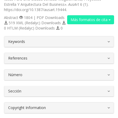
Estrella Y Arquitectura Del Business».
AusArt
6 (1).
https://doi.org/10.1387/ausart.19444.
Abstract
1804 | PDF Downloads
Más formatos de cita
519 XML (Redalyc) Downloads
0 HTLM (Redalyc) Downloads
0
##plugins.themes.bootstrap3.article.d
Keywords
References
Número
Sección
Copyright Information