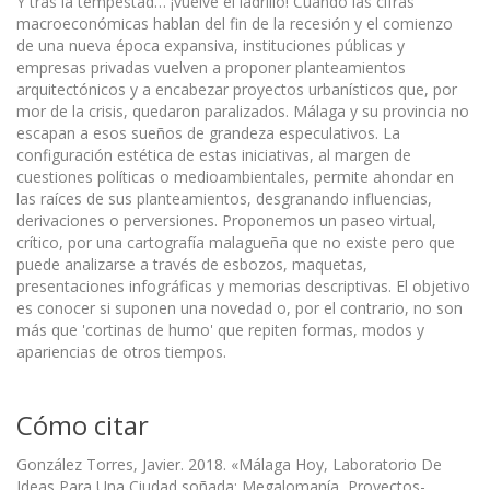
Y tras la tempestad… ¡vuelve el ladrillo! Cuando las cifras
macroeconómicas hablan del fin de la recesión y el comienzo
de una nueva época expansiva, instituciones públicas y
empresas privadas vuelven a proponer planteamientos
arquitectónicos y a encabezar proyectos urbanísticos que, por
mor de la crisis, quedaron paralizados. Málaga y su provincia no
escapan a esos sueños de grandeza especulativos. La
configuración estética de estas iniciativas, al margen de
cuestiones políticas o medioambientales, permite ahondar en
las raíces de sus planteamientos, desgranando influencias,
derivaciones o perversiones. Proponemos un paseo virtual,
crítico, por una cartografía malagueña que no existe pero que
puede analizarse a través de esbozos, maquetas,
presentaciones infográficas y memorias descriptivas. El objetivo
es conocer si suponen una novedad o, por el contrario, no son
más que 'cortinas de humo' que repiten formas, modos y
apariencias de otros tiempos.
Cómo citar
González Torres, Javier. 2018. «Málaga Hoy, Laboratorio De
Ideas Para Una Ciudad soñada: Megalomanía, Proyectos-