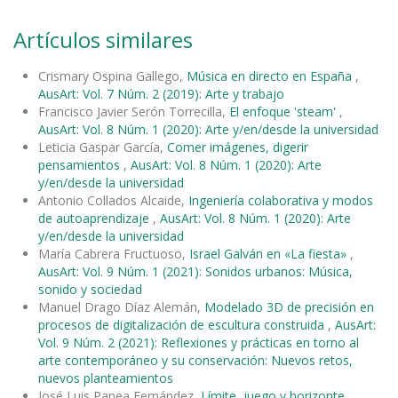
Artículos similares
Crismary Ospina Gallego,
Música en directo en España
,
AusArt: Vol. 7 Núm. 2 (2019): Arte y trabajo
Francisco Javier Serón Torrecilla,
El enfoque 'steam'
,
AusArt: Vol. 8 Núm. 1 (2020): Arte y/en/desde la universidad
Leticia Gaspar García,
Comer imágenes, digerir
pensamientos
,
AusArt: Vol. 8 Núm. 1 (2020): Arte
y/en/desde la universidad
Antonio Collados Alcaide,
Ingeniería colaborativa y modos
de autoaprendizaje
,
AusArt: Vol. 8 Núm. 1 (2020): Arte
y/en/desde la universidad
María Cabrera Fructuoso,
Israel Galván en «La fiesta»
,
AusArt: Vol. 9 Núm. 1 (2021): Sonidos urbanos: Música,
sonido y sociedad
Manuel Drago Díaz Alemán,
Modelado 3D de precisión en
procesos de digitalización de escultura construida
,
AusArt:
Vol. 9 Núm. 2 (2021): Reflexiones y prácticas en torno al
arte contemporáneo y su conservación: Nuevos retos,
nuevos planteamientos
José Luis Panea Fernández,
Límite, juego y horizonte
,