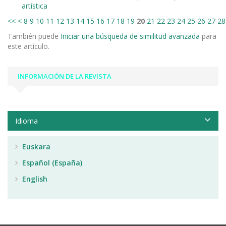
artística
<<
<
8
9
10
11
12
13
14
15
16
17
18
19
20
21
22
23
24
25
26
27
28
También puede
Iniciar una búsqueda de similitud avanzada
para
este artículo.
INFORMACIÓN DE LA REVISTA
Idioma
Euskara
Español (España)
English