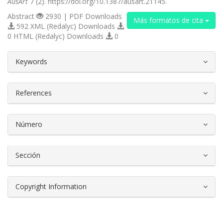
AusArt
7 (2). https://doi.org/10.1387/ausart.21145.
Abstract
2930 | PDF Downloads
Más formatos de cita
592 XML (Redalyc) Downloads
0 HTML (Redalyc) Downloads
0
##plugins.themes.bootstrap3.article.d
Keywords
References
Número
Sección
Copyright Information