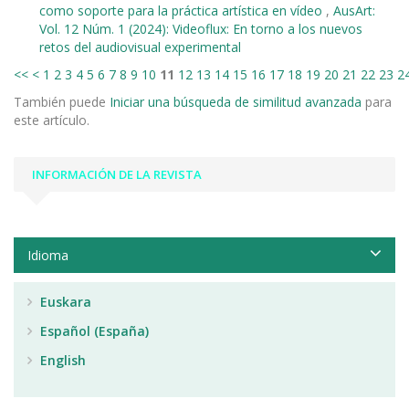
como soporte para la práctica artística en vídeo
,
AusArt:
Vol. 12 Núm. 1 (2024): Videoflux: En torno a los nuevos
retos del audiovisual experimental
<<
<
1
2
3
4
5
6
7
8
9
10
11
12
13
14
15
16
17
18
19
20
21
22
23
2
También puede
Iniciar una búsqueda de similitud avanzada
para
este artículo.
INFORMACIÓN DE LA REVISTA
Idioma
Euskara
Español (España)
English