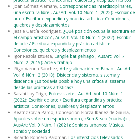
Joan Gómez Alemany,
Correspondencias interdisciplinares,
una escritura libre
,
AusArt: Vol. 10 Núm. 1 (2022): Escribir de
arte / Escritura expandida y práctica artística: Conexiones,
quiebres y desplazamientos
Jessie García Rodríguez,
¿Qué posición ocupa la escritura en
el campo artístico?
,
AusArt: Vol. 10 Núm. 1 (2022): Escribir
de arte / Escritura expandida y práctica artística:
Conexiones, quiebres y desplazamientos
Igor Rezola Iztueta,
Langile bat gehiago
,
AusArt: Vol. 7
Núm. 2 (2019): Arte y trabajo
Iñigo Varona Sánchez,
Arte y alienación en Bilbao
,
AusArt:
Vol. 6 Núm. 2 (2018): Disidencia y sistema, sistema y
disidencia ¿Es todavía posible hoy una crítica al sistema
desde las prácticas artísticas?
Sarahí Lay Trigo,
Entrevistarte
,
AusArt: Vol. 10 Núm. 1
(2022): Escribir de arte / Escritura expandida y práctica
artística: Conexiones, quiebres y desplazamientos
Beatriz Cavia Pardo, Concepción Elorza Ibáñez de Gauna,
Apuntes sobre un espacio sonoro, «Sun & sea (marina)»
,
AusArt: Vol. 9 Núm. 1 (2021): Sonidos urbanos: Música,
sonido y sociedad
Ricardo Roncero Palomar,
Los intersticios televisados