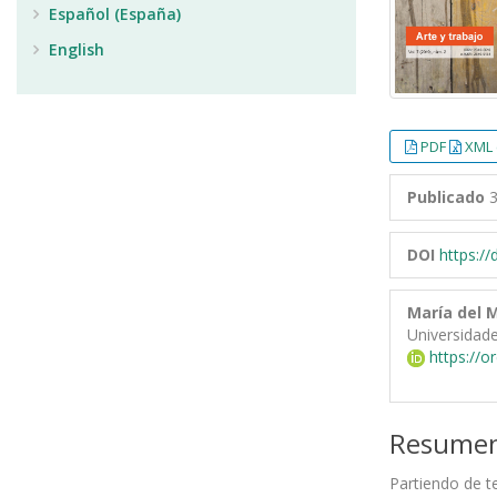
Español (España)
English
PDF
XML 
Publicado
3
DOI
https:/
María del 
Universidad
https://o
Resume
Partiendo de t