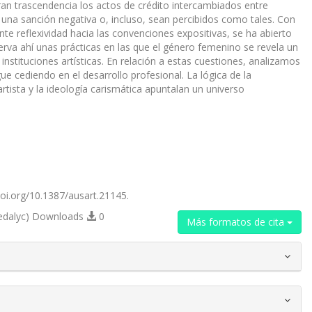
an trascendencia los actos de crédito intercambiados entre
 una sanción negativa o, incluso, sean percibidos como tales. Con
ente reflexividad hacia las convenciones expositivas, se ha abierto
serva ahí unas prácticas en las que el género femenino se revela un
nstituciones artísticas. En relación a estas cuestiones, analizamos
e cediendo en el desarrollo profesional. La lógica de la
artista y la ideología carismática apuntalan un universo
/doi.org/10.1387/ausart.21145.
edalyc) Downloads
0
Más formatos de cita