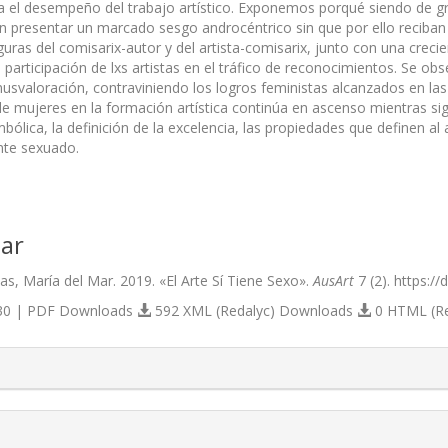
a el desempeño del trabajo artístico. Exponemos porqué siendo de gr
en presentar un marcado sesgo androcéntrico sin que por ello reciban
iguras del comisarix-autor y del artista-comisarix, junto con una creci
 participación de lxs artistas en el tráfico de reconocimientos. Se ob
svaloración, contraviniendo los logros feministas alcanzados en las i
de mujeres en la formación artística continúa en ascenso mientras sigu
ólica, la definición de la excelencia, las propiedades que definen al 
nte sexuado.
ar
as, María del Mar. 2019. «El Arte Sí Tiene Sexo».
AusArt
7 (2). https:/
0 | PDF Downloads
592 XML (Redalyc) Downloads
0 HTML (R
s.themes.bootstrap3.article.details##