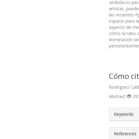
simbólicos par
artistas, pued
las recientes f
espacio para la
aspecto de minu
cómo la ratio 
dominación simb
persistenteme
Cómo cit
Rodríguez Cald
Abstract
293
##plugin
Keywords
References