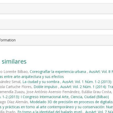
nformation
 similares
io Lorente Bilbao,
Coreografíar la experiencia urbana
,
AusArt: Vol. 8
s entre arte-arquitectura y sus efectos
nández Simal,
La ciudad y su sombra
,
AusArt: Vol. 1 Núm. 1-2 (2013):
ola Cartuche Flores,
Doble impulso
,
AusArt: Vol. 2 Núm. 1 (2014): T
amendía Zuazu, Jose António Asensio Fernández, Eulàlia Grau Costa
. 1-2 (2013): I Congreso Internacional Arte, Ciencia, Ciudad (Bilbao)
ago Díaz Alemán,
Modelado 3D de precisión en procesos de digitaliz
s y prácticas en torno al arte contemporáneo y su conservación: Nu
illa Prado,
En torno a la identidad del bailarín gogó
,
AusArt: Vol. 7 Nú