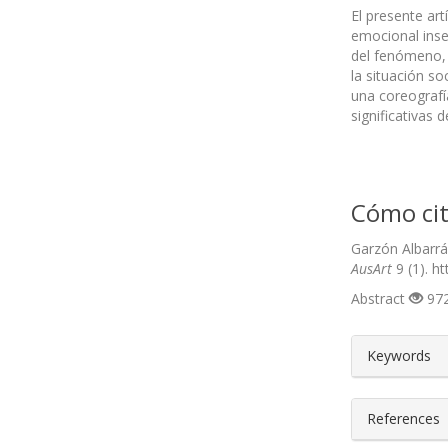
El presente ar
emocional inse
del fenómeno, 
la situación s
una coreografía
significativas
Cómo cit
Garzón Albarrá
AusArt
9 (1). h
Abstract
972
##plugin
Keywords
References