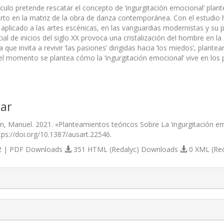
tículo pretende rescatar el concepto de ‘ingurgitación emocional’ pl
rto en la matriz de la obra de danza contemporánea. Con el estudio hi
aplicado a las artes escénicas, en las vanguardias modernistas y su 
ocial de inicios del siglo XX provoca una cristalización del hombre e
 que invita a revivir ‘las pasiones’ dirigidas hacia ‘los miedos’, pla
 del momento se plantea cómo la ’ingurgitación emocional’ vive en los
ar
n, Manuel. 2021. «Planteamientos teóricos Sobre La ‘ingurgitación 
ttps://doi.org/10.1387/ausart.22546.
 | PDF Downloads
351 HTML (Redalyc) Downloads
0 XML (Re
s.themes.bootstrap3.article.details##