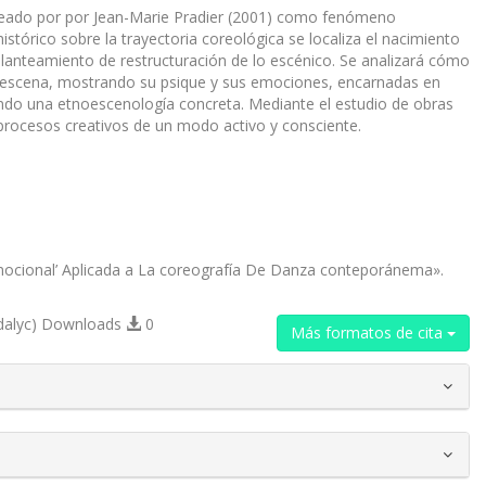
anteado por por Jean-Marie Pradier (2001) como fenómeno
stórico sobre la trayectoria coreológica se localiza el nacimiento
planteamiento de restructuración de lo escénico. Se analizará cómo
n la escena, mostrando su psique y sus emociones, encarnadas en
nteando una etnoescenología concreta. Mediante el estudio de obras
 procesos creativos de un modo activo y consciente.
emocional’ Aplicada a La coreografía De Danza conteporánema».
dalyc) Downloads
0
Más formatos de cita