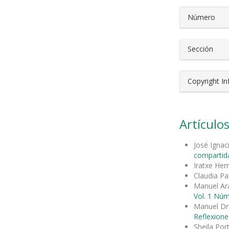
Número
Sección
Copyright I
Artículos
José Ignac
compartida
Iratxe Her
Claudia Pa
Manuel Ar
Vol. 1 Núm
Manuel Dr
Reflexione
Sheila Port