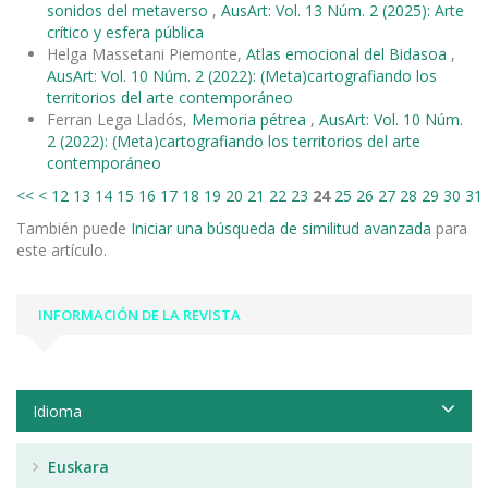
sonidos del metaverso
,
AusArt: Vol. 13 Núm. 2 (2025): Arte
crítico y esfera pública
Helga Massetani Piemonte,
Atlas emocional del Bidasoa
,
AusArt: Vol. 10 Núm. 2 (2022): (Meta)cartografiando los
territorios del arte contemporáneo
Ferran Lega Lladós,
Memoria pétrea
,
AusArt: Vol. 10 Núm.
2 (2022): (Meta)cartografiando los territorios del arte
contemporáneo
<<
<
12
13
14
15
16
17
18
19
20
21
22
23
24
25
26
27
28
29
30
31
También puede
Iniciar una búsqueda de similitud avanzada
para
este artículo.
INFORMACIÓN DE LA REVISTA
Idioma
Euskara