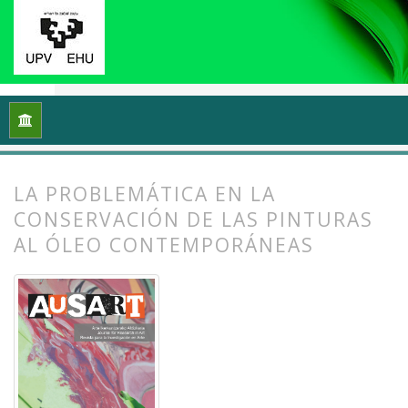
Inicio
Archivos
Vol. 9 Núm. 2 (2021): Reflexiones y práctic
LA PROBLEMÁTICA EN LA
CONSERVACIÓN DE LAS PINTURAS
AL ÓLEO CONTEMPORÁNEAS
##plugins.themes.bootstrap3.article.
##plugins.themes.bootstrap3.article.