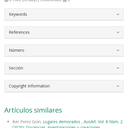
##plugins.themes.bootstrap3.article.d
Keywords
References
Número
Sección
Copyright Information
Artículos similares
Iker Perez Goiri,
Lugares demorados
,
AusArt: Vol. 8 Núm. 2
(2020): Docencias, investigaciones y creaciones