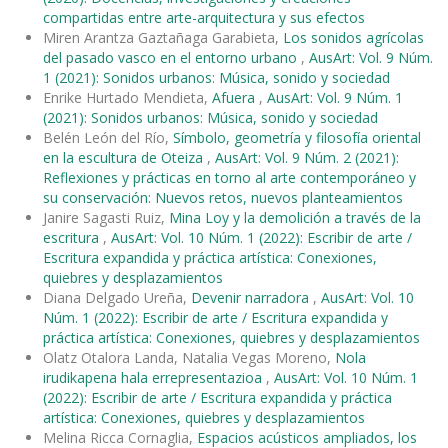
compartidas entre arte-arquitectura y sus efectos
Miren Arantza Gaztañaga Garabieta,
Los sonidos agrícolas
del pasado vasco en el entorno urbano
,
AusArt: Vol. 9 Núm.
1 (2021): Sonidos urbanos: Música, sonido y sociedad
Enrike Hurtado Mendieta,
Afuera
,
AusArt: Vol. 9 Núm. 1
(2021): Sonidos urbanos: Música, sonido y sociedad
Belén León del Río,
Símbolo, geometría y filosofía oriental
en la escultura de Oteiza
,
AusArt: Vol. 9 Núm. 2 (2021):
Reflexiones y prácticas en torno al arte contemporáneo y
su conservación: Nuevos retos, nuevos planteamientos
Janire Sagasti Ruiz,
Mina Loy y la demolición a través de la
escritura
,
AusArt: Vol. 10 Núm. 1 (2022): Escribir de arte /
Escritura expandida y práctica artística: Conexiones,
quiebres y desplazamientos
Diana Delgado Ureña,
Devenir narradora
,
AusArt: Vol. 10
Núm. 1 (2022): Escribir de arte / Escritura expandida y
práctica artística: Conexiones, quiebres y desplazamientos
Olatz Otalora Landa, Natalia Vegas Moreno,
Nola
irudikapena hala errepresentazioa
,
AusArt: Vol. 10 Núm. 1
(2022): Escribir de arte / Escritura expandida y práctica
artística: Conexiones, quiebres y desplazamientos
Melina Ricca Cornaglia,
Espacios acústicos ampliados, los