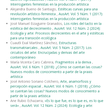
Interrogantes feministas en la producción artística
Alejandra Bueno de Santiago,
Estéticas curvas para una
revolución artístico-feminista
,
AusArt: Vol. 5 Núm. 1 (2017):
Interrogantes feministas en la producción artística
José Manuel Eizaguirre Granados,
Los roles del tacto en la
estética del decrecimiento
,
AusArt: Vol. 12 Núm. 2 (2024):
Ecología y arte: Procesos decrecientes en el arte y estéticas
para una transición ecológica
Cuautli Exal Martínez Sánchez,
Estructuras
transmatriarcales
,
AusArt: Vol. 5 Núm. 2 (2017): Los
circuitos del arte: Encrucijadas y derivas del arte
contemporáneo
María Vicenta Caro Cabrera,
Fragmentos a la deriva
,
AusArt: Vol. 6 Núm. 1 (2018): ¿Cómo se cuentan las cosas?
Nuevos modos de conocimiento a partir de la praxis
artística
José Antonio Soriano Colchero,
Arte, anamorfosis y
percepción espacial
,
AusArt: Vol. 6 Núm. 1 (2018): ¿Cómo
se cuentan las cosas? Nuevos modos de conocimiento a
partir de la praxis artística
Ane Rubio Echazarra,
«Es lo que fue, es lo que es, es lo que
será»
,
AusArt: Vol. 12 Núm. 2 (2024): Ecología y arte: