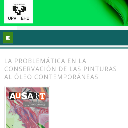
Inicio
Archivos
Vol. 9 Núm. 2 (2021): Reflexiones y práctic
LA PROBLEMÁTICA EN LA
CONSERVACIÓN DE LAS PINTURAS
AL ÓLEO CONTEMPORÁNEAS
##plugins.themes.bootstrap3.article.
##plugins.themes.bootstrap3.article.