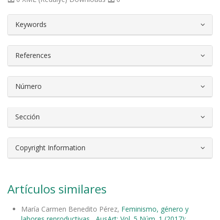
##plugins.themes.bootstrap3.article.d
Keywords
References
Número
Sección
Copyright Information
Artículos similares
María Carmen Benedito Pérez,
Feminismo, género y
labores reproductivas
,
AusArt: Vol. 5 Núm. 1 (2017):