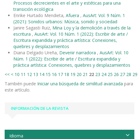
Procesos decrecientes en el arte y estéticas para una
transición ecológica
Enrike Hurtado Mendieta,
Afuera
,
AusArt: Vol. 9 Núm. 1
(2021): Sonidos urbanos: Música, sonido y sociedad
Janire Sagasti Ruiz,
Mina Loy y la demolición a través de la
escritura
,
AusArt: Vol. 10 Núm. 1 (2022): Escribir de arte /
Escritura expandida y práctica artística: Conexiones,
quiebres y desplazamientos
Diana Delgado Ureña,
Devenir narradora
,
AusArt: Vol. 10
Núm. 1 (2022): Escribir de arte / Escritura expandida y
práctica artística: Conexiones, quiebres y desplazamientos
<<
<
10
11
12
13
14
15
16
17
18
19
20
21
22
23
24
25
26
27
28
29
También puede
Iniciar una búsqueda de similitud avanzada
para
este artículo.
INFORMACIÓN DE LA REVISTA
Idioma