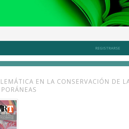
nes y prácticas en torno al arte contemporáneo y su conservación: N
REGISTRARSE
LEMÁTICA EN LA CONSERVACIÓN DE L
PORÁNEAS
s.themes.bootstrap3.article.main##
s.themes.bootstrap3.article.sidebar##