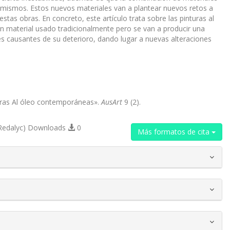
s mismos. Estos nuevos materiales van a plantear nuevos retos a
stas obras. En concreto, este artículo trata sobre las pinturas al
n material usado tradicionalmente pero se van a producir una
les causantes de su deterioro, dando lugar a nuevas alteraciones
uras Al óleo contemporáneas».
AusArt
9 (2).
Redalyc) Downloads
0
Más formatos de cita