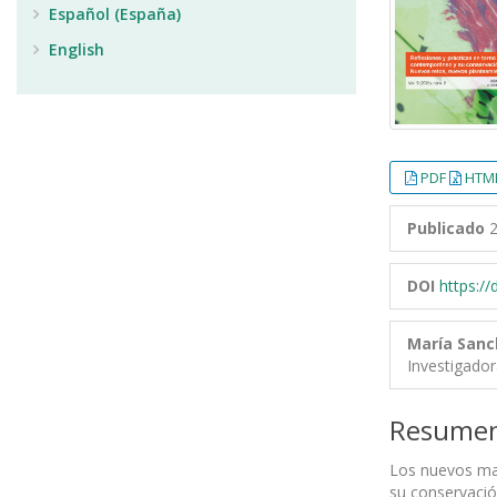
Español (España)
English
PDF
HTML
Publicado
2
DOI
https:/
María Sanc
Investigado
Resume
Los nuevos mat
su conservació