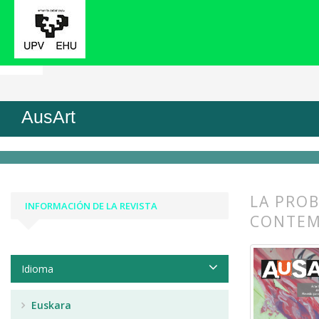
Inicio
Archivos
Vol. 9 Núm. 2 (2021): Reflexio
AusArt
LA PROB
INFORMACIÓN DE LA REVISTA
CONTEM
##plugin
##plugin
Idioma
Euskara