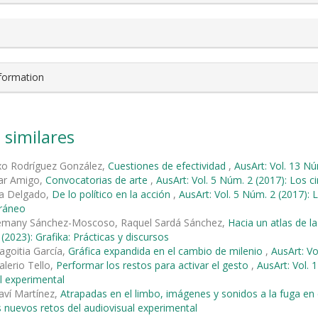
nformation
 similares
xo Rodríguez González,
Cuestiones de efectividad
,
AusArt: Vol. 13 Núm
lar Amigo,
Convocatorias de arte
,
AusArt: Vol. 5 Núm. 2 (2017): Los c
a Delgado,
De lo político en la acción
,
AusArt: Vol. 5 Núm. 2 (2017): L
ráneo
lemany Sánchez-Moscoso, Raquel Sardá Sánchez,
Hacia un atlas de l
(2023): Grafika: Prácticas y discursos
agoitia García,
Gráfica expandida en el cambio de milenio
,
AusArt: Vo
alerio Tello,
Performar los restos para activar el gesto
,
AusArt: Vol. 
l experimental
aví Martínez,
Atrapadas en el limbo, imágenes y sonidos a la fuga en
s nuevos retos del audiovisual experimental