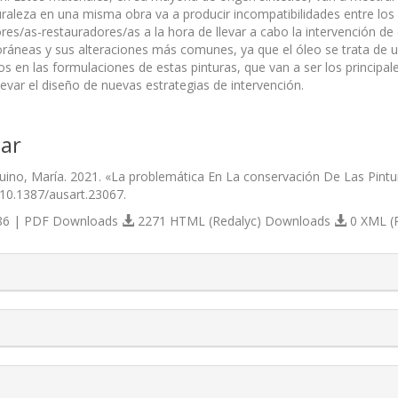
uraleza en una misma obra va a producir incompatibilidades entre lo
es/as-restauradores/as a la hora de llevar a cabo la intervención de e
áneas y sus alteraciones más comunes, ya que el óleo se trata de u
os en las formulaciones de estas pinturas, que van a ser los principa
evar el diseño de nuevas estrategias de intervención.
ar
ino, María. 2021. «La problemática En La conservación De Las Pint
/10.1387/ausart.23067.
6 | PDF Downloads
2271 HTML (Redalyc) Downloads
0 XML (
s.themes.bootstrap3.article.details##