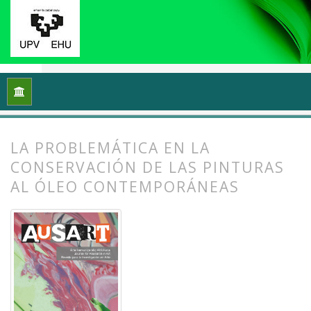
Inicio
Archivos
Vol. 9 Núm. 2 (2021): Reflexiones y práctic
LA PROBLEMÁTICA EN LA
CONSERVACIÓN DE LAS PINTURAS
AL ÓLEO CONTEMPORÁNEAS
##plugins.themes.bootstrap3.article.
##plugins.themes.bootstrap3.article.