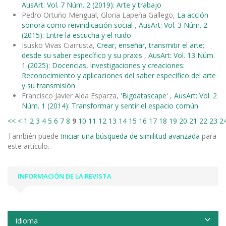
AusArt: Vol. 7 Núm. 2 (2019): Arte y trabajo
Pedro Ortuño Mengual, Gloria Lapeña Gallego,
La acción
sonora como reivindicación social
,
AusArt: Vol. 3 Núm. 2
(2015): Entre la escucha y el ruido
Isusko Vivas Ciarrusta,
Crear, enseñar, transmitir el arte;
desde su saber específico y su praxis
,
AusArt: Vol. 13 Núm.
1 (2025): Docencias, investigaciones y creaciones:
Reconocimiento y aplicaciones del saber específico del arte
y su transmisión
Francisco Javier Alda Esparza,
'Bigdatascape'
,
AusArt: Vol. 2
Núm. 1 (2014): Transformar y sentir el espacio común
<<
<
1
2
3
4
5
6
7
8
9
10
11
12
13
14
15
16
17
18
19
20
21
22
23
2
También puede
Iniciar una búsqueda de similitud avanzada
para
este artículo.
INFORMACIÓN DE LA REVISTA
Idioma