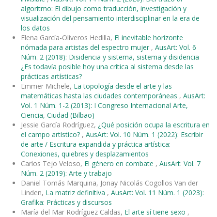
algoritmo: El dibujo como traducción, investigación y
visualización del pensamiento interdisciplinar en la era de
los datos
Elena García-Oliveros Hedilla,
El inevitable horizonte
nómada para artistas del espectro mujer
,
AusArt: Vol. 6
Núm. 2 (2018): Disidencia y sistema, sistema y disidencia
¿Es todavía posible hoy una crítica al sistema desde las
prácticas artísticas?
Emmer Michele,
La topología desde el arte y las
matemáticas hasta las ciudades contemporáneas
,
AusArt:
Vol. 1 Núm. 1-2 (2013): I Congreso Internacional Arte,
Ciencia, Ciudad (Bilbao)
Jessie García Rodríguez,
¿Qué posición ocupa la escritura en
el campo artístico?
,
AusArt: Vol. 10 Núm. 1 (2022): Escribir
de arte / Escritura expandida y práctica artística:
Conexiones, quiebres y desplazamientos
Carlos Tejo Veloso,
El género en combate
,
AusArt: Vol. 7
Núm. 2 (2019): Arte y trabajo
Daniel Tomás Marquina, Jonay Nicolás Cogollos Van der
Linden,
La matriz definitiva
,
AusArt: Vol. 11 Núm. 1 (2023):
Grafika: Prácticas y discursos
María del Mar Rodríguez Caldas,
El arte sí tiene sexo
,