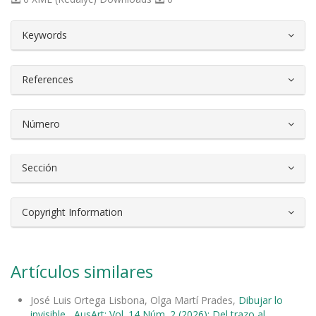
##plugins.themes.bootstrap3.article.d
Keywords
References
Número
Sección
Copyright Information
Artículos similares
José Luis Ortega Lisbona, Olga Martí Prades,
Dibujar lo
invisible
,
AusArt: Vol. 14 Núm. 2 (2026): Del trazo al