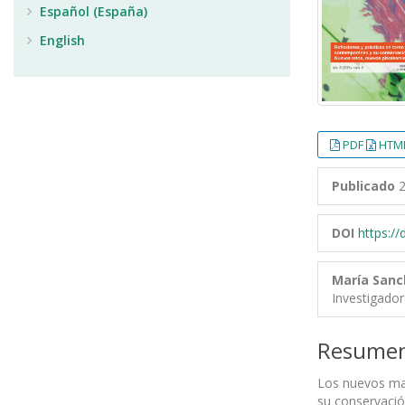
Español (España)
English
PDF
HTML
Publicado
2
DOI
https:/
María Sanc
Investigado
Resume
Los nuevos mat
su conservació