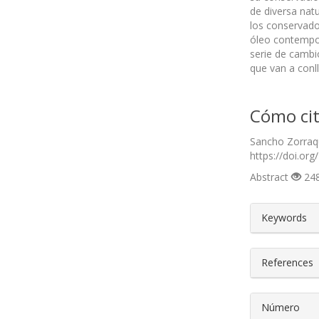
de diversa nat
los conservador
óleo contempor
serie de cambi
que van a conll
Cómo cit
Sancho Zorraqu
https://doi.org
Abstract
248
##plugin
Keywords
References
Número