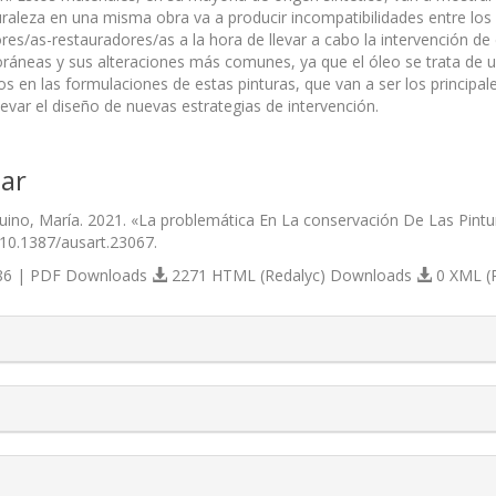
uraleza en una misma obra va a producir incompatibilidades entre lo
es/as-restauradores/as a la hora de llevar a cabo la intervención de e
áneas y sus alteraciones más comunes, ya que el óleo se trata de u
os en las formulaciones de estas pinturas, que van a ser los principa
evar el diseño de nuevas estrategias de intervención.
ar
ino, María. 2021. «La problemática En La conservación De Las Pint
/10.1387/ausart.23067.
6 | PDF Downloads
2271 HTML (Redalyc) Downloads
0 XML (
s.themes.bootstrap3.article.details##