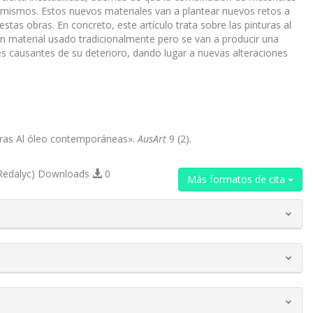
s mismos. Estos nuevos materiales van a plantear nuevos retos a
stas obras. En concreto, este artículo trata sobre las pinturas al
n material usado tradicionalmente pero se van a producir una
les causantes de su deterioro, dando lugar a nuevas alteraciones
uras Al óleo contemporáneas».
AusArt
9 (2).
Redalyc) Downloads
0
Más formatos de cita