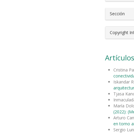
Sección
Copyright I
Artículos
Cristina P
conectivid
Iskandar R
arquitectu
Tjasa Kanc
Inmaculad
María Dol
(2022): (M
Arturo Can
en torno a
Sergio Lu