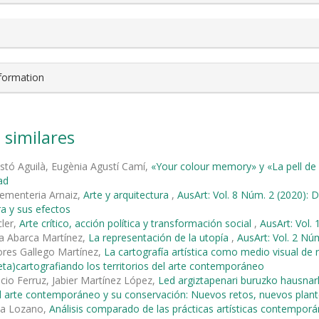
nformation
 similares
astó Aguilà, Eugènia Agustí Camí,
«Your colour memory» y «La pell de 
ad
ementeria Arnaiz,
Arte y arquitectura
,
AusArt: Vol. 8 Núm. 2 (2020): 
ra y sus efectos
ler,
Arte crítico, acción política y transformación social
,
AusArt: Vol. 
a Abarca Martínez,
La representación de la utopía
,
AusArt: Vol. 2 Nú
ores Gallego Martínez,
La cartografía artística como medio visual de 
eta)cartografiando los territorios del arte contemporáneo
cio Ferruz, Jabier Martínez López,
Led argiztapenari buruzko hausna
l arte contemporáneo y su conservación: Nuevos retos, nuevos plan
na Lozano,
Análisis comparado de las prácticas artísticas contemporá