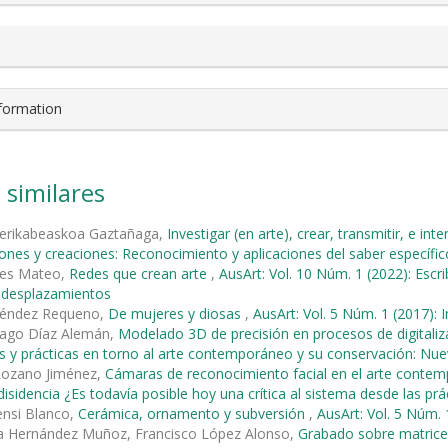
nformation
 similares
erikabeaskoa Gaztañaga,
Investigar (en arte), crear, transmitir, e in
iones y creaciones: Reconocimiento y aplicaciones del saber específic
les Mateo,
Redes que crean arte
,
AusArt: Vol. 10 Núm. 1 (2022): Escri
y desplazamientos
néndez Requeno,
De mujeres y diosas
,
AusArt: Vol. 5 Núm. 1 (2017): 
ago Díaz Alemán,
Modelado 3D de precisión en procesos de digitaliz
s y prácticas en torno al arte contemporáneo y su conservación: Nu
 Lozano Jiménez,
Cámaras de reconocimiento facial en el arte cont
isidencia ¿Es todavía posible hoy una crítica al sistema desde las prác
ensi Blanco,
Cerámica, ornamento y subversión
,
AusArt: Vol. 5 Núm. 
ría Hernández Muñoz, Francisco López Alonso,
Grabado sobre matrice