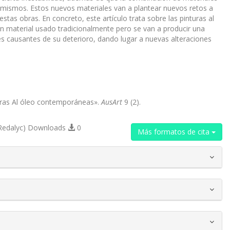
s mismos. Estos nuevos materiales van a plantear nuevos retos a
stas obras. En concreto, este artículo trata sobre las pinturas al
n material usado tradicionalmente pero se van a producir una
les causantes de su deterioro, dando lugar a nuevas alteraciones
uras Al óleo contemporáneas».
AusArt
9 (2).
Redalyc) Downloads
0
Más formatos de cita