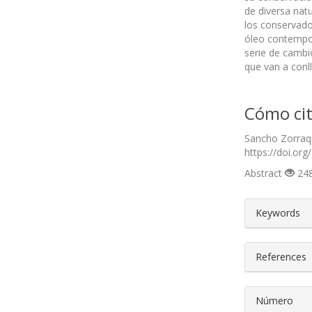
de diversa nat
los conservador
óleo contempor
serie de cambi
que van a conll
Cómo cit
Sancho Zorraqu
https://doi.org
Abstract
248
##plugin
Keywords
References
Número