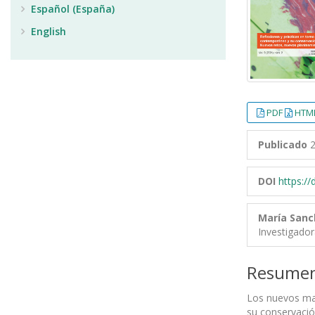
Español (España)
English
PDF
HTML
Publicado
2
DOI
https:/
María Sanc
Investigado
Resume
Los nuevos mat
su conservació