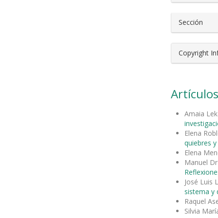
Sección
Copyright I
Artículos
Amaia Lek
investigac
Elena Rob
quiebres 
Elena Me
Manuel Dr
Reflexione
José Luis
sistema y d
Raquel As
Silvia Ma