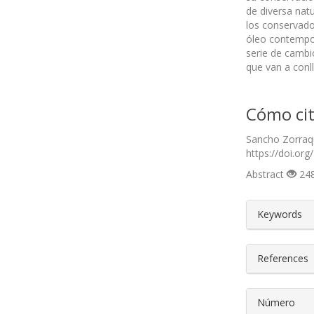
de diversa nat
los conservador
óleo contempor
serie de cambi
que van a conll
Cómo cit
Sancho Zorraqu
https://doi.org
Abstract
248
##plugin
Keywords
References
Número