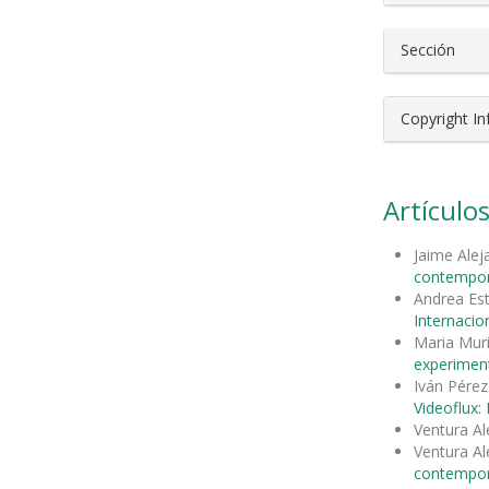
Sección
Copyright I
Artículos
Jaime Ale
contempo
Andrea Es
Internacion
Maria Mur
experimen
Iván Pérez
Videoflux:
Ventura Al
Ventura Al
contempo