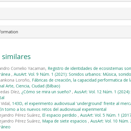
nformation
 similares
jandro Cornelio Yacaman,
Registro de identidades de ecosistemas son
ránea
,
AusArt: Vol. 9 Núm. 1 (2021): Sonidos urbanos: Música, sonid
tankona Loroño,
Fábricas de creación, la capacidad performatica de l
al Arte, Ciencia, Ciudad (Bilbao)
iedas Díez,
¿Cómo se mira un sueño?
,
AusArt: Vol. 12 Núm. 1 (2024):
tal
 Vidal,
143D, el experimento audiovisual 'underground' frente al merc
 En torno a los nuevos retos del audiovisual experimental
ejandro Pérez Suárez,
El espacio perdido
,
AusArt: Vol. 5 Núm. 1 (2017
ejandro Pérez Suárez,
Mapa de siete espacios
,
AusArt: Vol. 10 Núm. 2
ráneo