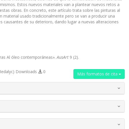
s mismos. Estos nuevos materiales van a plantear nuevos retos a
stas obras. En concreto, este artículo trata sobre las pinturas al
n material usado tradicionalmente pero se van a producir una
les causantes de su deterioro, dando lugar a nuevas alteraciones
uras Al óleo contemporáneas».
AusArt
9 (2).
Redalyc) Downloads
0
Más formatos de cita