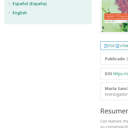
Español (España)
English
PDF
HTML
Publicado
2
DOI
https:/
María Sanc
Investigado
Resume
Los nuevos mat
su conservació