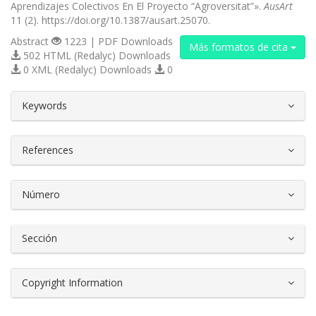
Aprendizajes Colectivos En El Proyecto “Agroversitat”».
AusArt
11 (2). https://doi.org/10.1387/ausart.25070.
Abstract
1223 | PDF Downloads
Más formatos de cita
502 HTML (Redalyc) Downloads
0 XML (Redalyc) Downloads
0
##plugins.themes.bootstrap3.article.d
Keywords
References
Número
Sección
Copyright Information