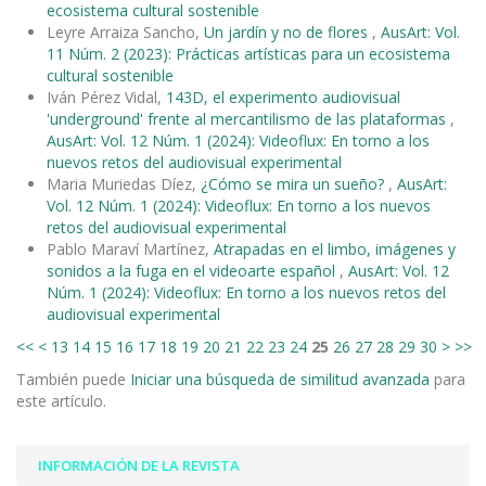
ecosistema cultural sostenible
Leyre Arraiza Sancho,
Un jardín y no de flores
,
AusArt: Vol.
11 Núm. 2 (2023): Prácticas artísticas para un ecosistema
cultural sostenible
Iván Pérez Vidal,
143D, el experimento audiovisual
'underground' frente al mercantilismo de las plataformas
,
AusArt: Vol. 12 Núm. 1 (2024): Videoflux: En torno a los
nuevos retos del audiovisual experimental
Maria Muriedas Díez,
¿Cómo se mira un sueño?
,
AusArt:
Vol. 12 Núm. 1 (2024): Videoflux: En torno a los nuevos
retos del audiovisual experimental
Pablo Maraví Martínez,
Atrapadas en el limbo, imágenes y
sonidos a la fuga en el videoarte español
,
AusArt: Vol. 12
Núm. 1 (2024): Videoflux: En torno a los nuevos retos del
audiovisual experimental
<<
<
13
14
15
16
17
18
19
20
21
22
23
24
25
26
27
28
29
30
>
>>
También puede
Iniciar una búsqueda de similitud avanzada
para
este artículo.
INFORMACIÓN DE LA REVISTA