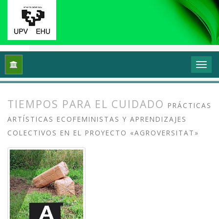
Inicio
Archivos
Vol. 11 Núm. 2 (2023): Prácticas artísticas p
TIEMPOS PARA EL CUIDADO
PRÁCTICAS
ARTÍSTICAS ECOFEMINISTAS Y APRENDIZAJES
COLECTIVOS EN EL PROYECTO «AGROVERSITAT»
##plugins.themes.bootstrap3.article.
##plugins.themes.bootstrap3.article.