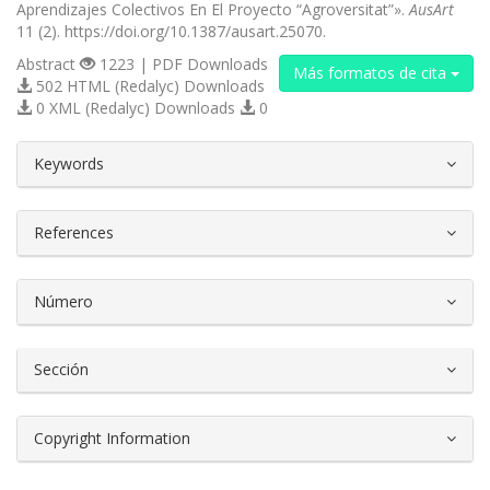
Aprendizajes Colectivos En El Proyecto “Agroversitat”».
AusArt
11 (2). https://doi.org/10.1387/ausart.25070.
Abstract
1223 | PDF Downloads
Más formatos de cita
502 HTML (Redalyc) Downloads
0 XML (Redalyc) Downloads
0
##plugins.themes.bootstrap3.article.d
Keywords
References
Número
Sección
Copyright Information