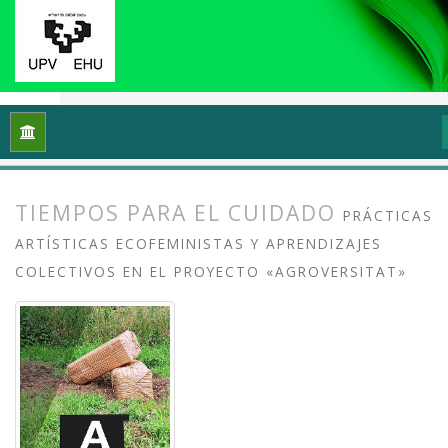
Inicio
Archivos
Vol. 11 Núm. 2 (2023): Prácticas artísticas p
TIEMPOS PARA EL CUIDADO
PRÁCTICAS
ARTÍSTICAS ECOFEMINISTAS Y APRENDIZAJES
COLECTIVOS EN EL PROYECTO «AGROVERSITAT»
##plugins.themes.bootstrap3.article.
##plugins.themes.bootstrap3.article.