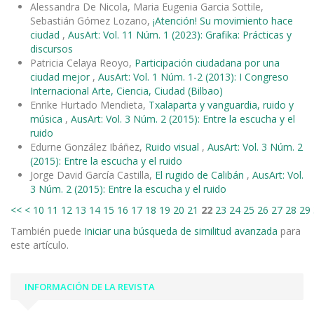
Alessandra De Nicola, Maria Eugenia Garcia Sottile,
Sebastián Gómez Lozano,
¡Atención! Su movimiento hace
ciudad
,
AusArt: Vol. 11 Núm. 1 (2023): Grafika: Prácticas y
discursos
Patricia Celaya Reoyo,
Participación ciudadana por una
ciudad mejor
,
AusArt: Vol. 1 Núm. 1-2 (2013): I Congreso
Internacional Arte, Ciencia, Ciudad (Bilbao)
Enrike Hurtado Mendieta,
Txalaparta y vanguardia, ruido y
música
,
AusArt: Vol. 3 Núm. 2 (2015): Entre la escucha y el
ruido
Edurne González Ibáñez,
Ruido visual
,
AusArt: Vol. 3 Núm. 2
(2015): Entre la escucha y el ruido
Jorge David García Castilla,
El rugido de Calibán
,
AusArt: Vol.
3 Núm. 2 (2015): Entre la escucha y el ruido
<<
<
10
11
12
13
14
15
16
17
18
19
20
21
22
23
24
25
26
27
28
29
También puede
Iniciar una búsqueda de similitud avanzada
para
este artículo.
INFORMACIÓN DE LA REVISTA