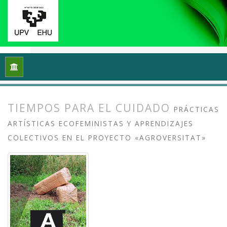
Inicio
Archivos
Vol. 11 Núm. 2 (2023): Prácticas artísticas p
TIEMPOS PARA EL CUIDADO
PRÁCTICAS
ARTÍSTICAS ECOFEMINISTAS Y APRENDIZAJES
COLECTIVOS EN EL PROYECTO «AGROVERSITAT»
##plugins.themes.bootstrap3.article.
##plugins.themes.bootstrap3.article.