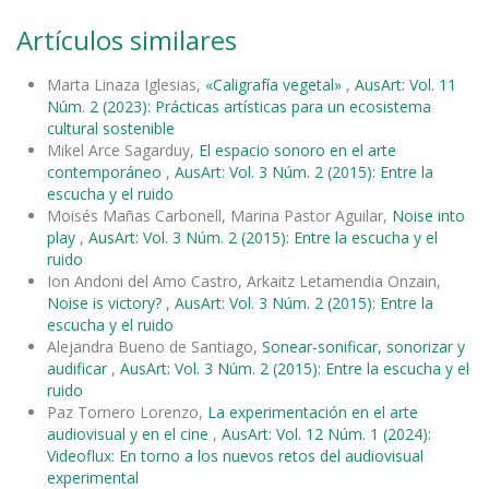
Artículos similares
Marta Linaza Iglesias,
«Caligrafía vegetal»
,
AusArt: Vol. 11
Núm. 2 (2023): Prácticas artísticas para un ecosistema
cultural sostenible
Mikel Arce Sagarduy,
El espacio sonoro en el arte
contemporáneo
,
AusArt: Vol. 3 Núm. 2 (2015): Entre la
escucha y el ruido
Moisés Mañas Carbonell, Marina Pastor Aguilar,
Noise into
play
,
AusArt: Vol. 3 Núm. 2 (2015): Entre la escucha y el
ruido
Ion Andoni del Amo Castro, Arkaitz Letamendia Onzain,
Noise is victory?
,
AusArt: Vol. 3 Núm. 2 (2015): Entre la
escucha y el ruido
Alejandra Bueno de Santiago,
Sonear-sonificar, sonorizar y
audificar
,
AusArt: Vol. 3 Núm. 2 (2015): Entre la escucha y el
ruido
Paz Tornero Lorenzo,
La experimentación en el arte
audiovisual y en el cine
,
AusArt: Vol. 12 Núm. 1 (2024):
Videoflux: En torno a los nuevos retos del audiovisual
experimental