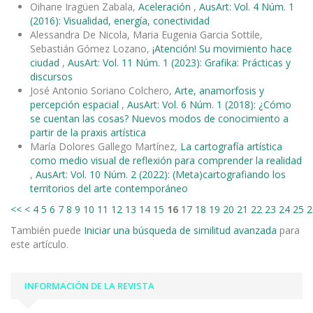
Oihane Iragüen Zabala,
Aceleración
,
AusArt: Vol. 4 Núm. 1
(2016): Visualidad, energía, conectividad
Alessandra De Nicola, Maria Eugenia Garcia Sottile,
Sebastián Gómez Lozano,
¡Atención! Su movimiento hace
ciudad
,
AusArt: Vol. 11 Núm. 1 (2023): Grafika: Prácticas y
discursos
José Antonio Soriano Colchero,
Arte, anamorfosis y
percepción espacial
,
AusArt: Vol. 6 Núm. 1 (2018): ¿Cómo
se cuentan las cosas? Nuevos modos de conocimiento a
partir de la praxis artística
María Dolores Gallego Martínez,
La cartografía artística
como medio visual de reflexión para comprender la realidad
,
AusArt: Vol. 10 Núm. 2 (2022): (Meta)cartografiando los
territorios del arte contemporáneo
<<
<
4
5
6
7
8
9
10
11
12
13
14
15
16
17
18
19
20
21
22
23
24
25
2
También puede
Iniciar una búsqueda de similitud avanzada
para
este artículo.
INFORMACIÓN DE LA REVISTA