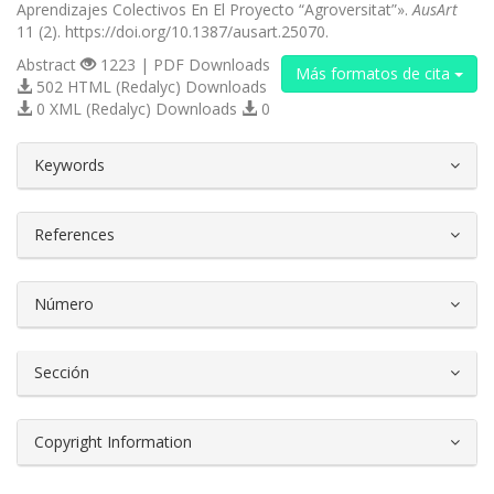
Aprendizajes Colectivos En El Proyecto “Agroversitat”».
AusArt
11 (2). https://doi.org/10.1387/ausart.25070.
Abstract
1223 | PDF Downloads
Más formatos de cita
502 HTML (Redalyc) Downloads
0 XML (Redalyc) Downloads
0
##plugins.themes.bootstrap3.article.d
Keywords
References
Número
Sección
Copyright Information