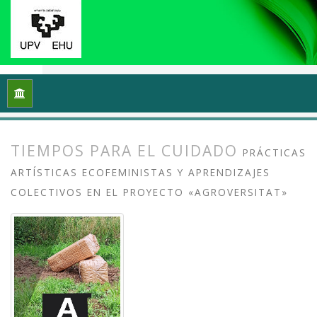
Inicio
Archivos
Vol. 11 Núm. 2 (2023): Prácticas artísticas p
TIEMPOS PARA EL CUIDADO
PRÁCTICAS
ARTÍSTICAS ECOFEMINISTAS Y APRENDIZAJES
COLECTIVOS EN EL PROYECTO «AGROVERSITAT»
##plugins.themes.bootstrap3.article.
##plugins.themes.bootstrap3.article.