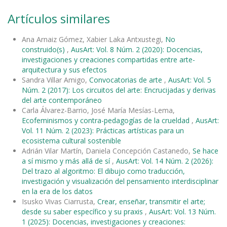
Artículos similares
Ana Arnaiz Gómez, Xabier Laka Antxustegi,
No
construido(s)
,
AusArt: Vol. 8 Núm. 2 (2020): Docencias,
investigaciones y creaciones compartidas entre arte-
arquitectura y sus efectos
Sandra Villar Amigo,
Convocatorias de arte
,
AusArt: Vol. 5
Núm. 2 (2017): Los circuitos del arte: Encrucijadas y derivas
del arte contemporáneo
Carla Álvarez-Barrio, José María Mesías-Lema,
Ecofeminismos y contra-pedagogías de la crueldad
,
AusArt:
Vol. 11 Núm. 2 (2023): Prácticas artísticas para un
ecosistema cultural sostenible
Adrián Vilar Martín, Daniela Concepción Castanedo,
Se hace
a sí mismo y más allá de sí
,
AusArt: Vol. 14 Núm. 2 (2026):
Del trazo al algoritmo: El dibujo como traducción,
investigación y visualización del pensamiento interdisciplinar
en la era de los datos
Isusko Vivas Ciarrusta,
Crear, enseñar, transmitir el arte;
desde su saber específico y su praxis
,
AusArt: Vol. 13 Núm.
1 (2025): Docencias, investigaciones y creaciones: