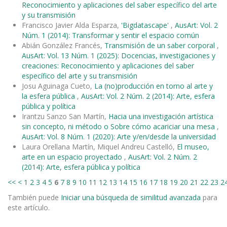
Reconocimiento y aplicaciones del saber específico del arte
y su transmisión
Francisco Javier Alda Esparza,
'Bigdatascape'
,
AusArt: Vol. 2
Núm. 1 (2014): Transformar y sentir el espacio común
Abián González Francés,
Transmisión de un saber corporal
,
AusArt: Vol. 13 Núm. 1 (2025): Docencias, investigaciones y
creaciones: Reconocimiento y aplicaciones del saber
específico del arte y su transmisión
Josu Aguinaga Cueto,
La (no)producción en torno al arte y
la esfera pública
,
AusArt: Vol. 2 Núm. 2 (2014): Arte, esfera
pública y política
Irantzu Sanzo San Martín,
Hacia una investigación artística
sin concepto, ni método o Sobre cómo acariciar una mesa
,
AusArt: Vol. 8 Núm. 1 (2020): Arte y/en/desde la universidad
Laura Orellana Martín, Miquel Andreu Castelló,
El museo,
arte en un espacio proyectado
,
AusArt: Vol. 2 Núm. 2
(2014): Arte, esfera pública y política
<<
<
1
2
3
4
5
6
7
8
9
10
11
12
13
14
15
16
17
18
19
20
21
22
23
2
También puede
Iniciar una búsqueda de similitud avanzada
para
este artículo.