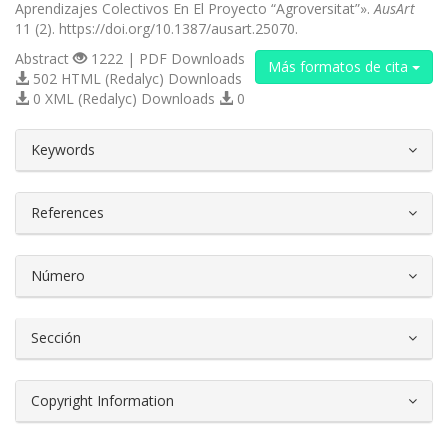
Aprendizajes Colectivos En El Proyecto “Agroversitat”».
AusArt
11 (2). https://doi.org/10.1387/ausart.25070.
Abstract
1222 | PDF Downloads
Más formatos de cita
502 HTML (Redalyc) Downloads
0 XML (Redalyc) Downloads
0
##plugins.themes.bootstrap3.article.d
Keywords
References
Número
Sección
Copyright Information