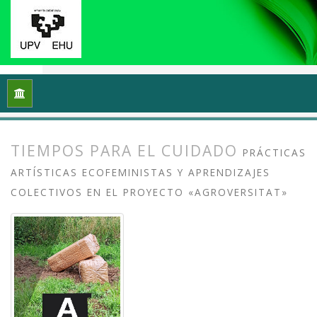
Inicio
Archivos
Vol. 11 Núm. 2 (2023): Prácticas artísticas p
TIEMPOS PARA EL CUIDADO
PRÁCTICAS
ARTÍSTICAS ECOFEMINISTAS Y APRENDIZAJES
COLECTIVOS EN EL PROYECTO «AGROVERSITAT»
##plugins.themes.bootstrap3.article.
##plugins.themes.bootstrap3.article.