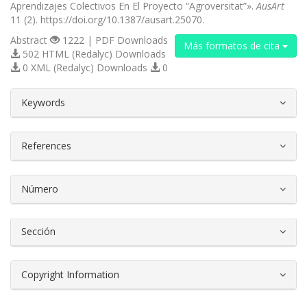
Aprendizajes Colectivos En El Proyecto “Agroversitat”».
AusArt
11 (2). https://doi.org/10.1387/ausart.25070.
Abstract
1222 | PDF Downloads
Más formatos de cita
502 HTML (Redalyc) Downloads
0 XML (Redalyc) Downloads
0
##plugins.themes.bootstrap3.article.d
Keywords
References
Número
Sección
Copyright Information