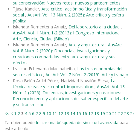
su conservación: Nuevos retos, nuevos planteamientos
Tjasa Kancler,
Arte crítico, acción política y transformación
social
,
AusArt: Vol. 13 Núm. 2 (2025): Arte crítico y esfera
pública
Iskandar Rementeria Arnaiz,
Del laboratorio a la ciudad
,
AusArt: Vol. 1 Núm. 1-2 (2013): I Congreso Internacional
Arte, Ciencia, Ciudad (Bilbao)
Iskandar Rementeria Arnaiz,
Arte y arquitectura
,
AusArt:
Vol. 8 Núm. 2 (2020): Docencias, investigaciones y
creaciones compartidas entre arte-arquitectura y sus
efectos
Izaskun Echevarría Madinabeitia,
Las tres economías del
sector artístico
,
AusArt: Vol. 7 Núm. 2 (2019): Arte y trabajo
Rosa Belén Ardid Pérez, Natividad Navalón Blesa,
La
técnica release y el contact-improvisation
,
AusArt: Vol. 13
Núm. 1 (2025): Docencias, investigaciones y creaciones:
Reconocimiento y aplicaciones del saber específico del arte
y su transmisión
<<
<
1
2
3
4
5
6
7
8
9
10
11
12
13
14
15
16
17
18
19
20
21
22
23
2
También puede
Iniciar una búsqueda de similitud avanzada
para
este artículo.